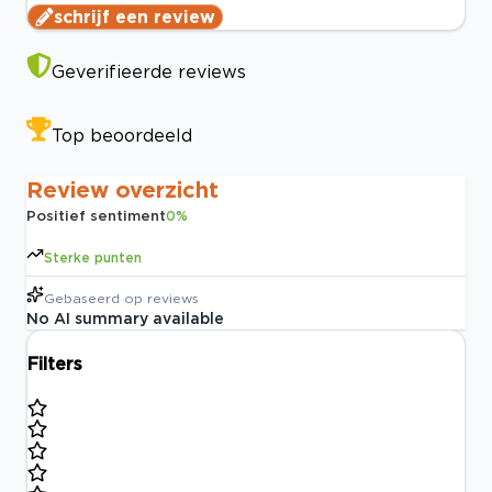
schrijf een review
Geverifieerde reviews
Top beoordeeld
Review overzicht
Positief sentiment
0
%
Sterke punten
Gebaseerd op
reviews
No AI summary available
Filters