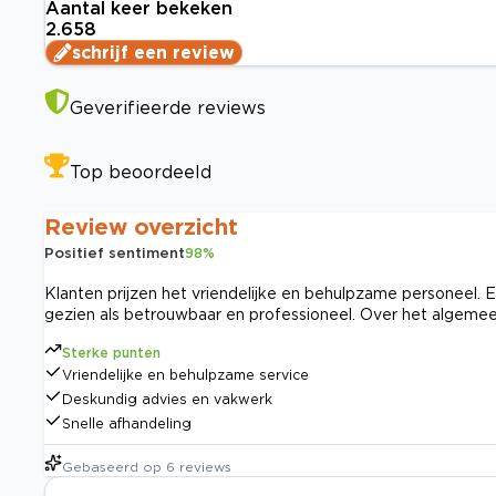
Aantal keer bekeken
2.658
schrijf een review
Geverifieerde reviews
Top beoordeeld
Review overzicht
Positief sentiment
98
%
Klanten prijzen het vriendelijke en behulpzame personeel. E
gezien als betrouwbaar en professioneel. Over het algemee
Sterke punten
Vriendelijke en behulpzame service
Deskundig advies en vakwerk
Snelle afhandeling
Gebaseerd op
6
reviews