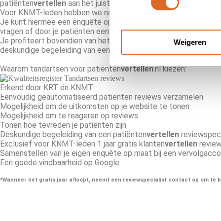
patiënten
vertellen
aan het juiste adres.
Voor KNMT-leden hebben we namelijk een speciaal aanbod. Met je
Je kunt hiermee een enquête op maat samen stellen en daarmee p
vragen of door je patiënten een uitgebreider antwoord te vrage
Je profiteert bovendien van het feit dat patiënten
vertellen
Goo
Weigeren
deskundige begeleiding van een reviewspecialist.
Waarom tandartsen voor patiënten
vertellen
.nl kiezen:
Erkend door KRT én KNMT
Eenvoudig geautomatiseerd patiënten reviews verzamelen
Mogelijkheid om de uitkomsten op je website te tonen
Mogelijkheid om te reageren op reviews
Tonen hoe tevreden je patiënten zijn
Deskundige begeleiding van een patiënten
vertellen
reviewspeci
Exclusief voor KNMT-leden 1 jaar gratis klanten
vertellen
review
Samenstellen van je eigen enquête op maat bij een vervolgacc
Een goede vindbaarheid op Google
*Wanneer het gratis jaar afloopt, neemt een reviewspecialist contact op om te b