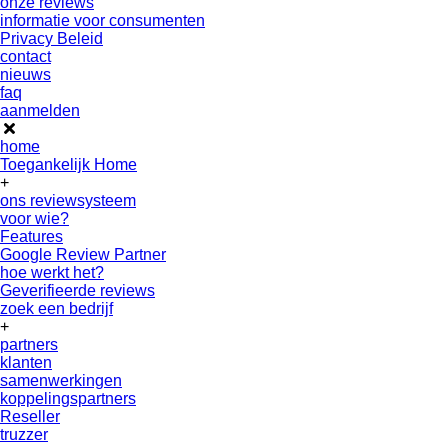
onze reviews
informatie voor consumenten
Privacy Beleid
contact
nieuws
faq
aanmelden
home
Toegankelijk Home
+
ons reviewsysteem
voor wie?
Features
Google Review Partner
hoe werkt het?
Geverifieerde reviews
zoek een bedrijf
+
partners
klanten
samenwerkingen
koppelingspartners
Reseller
truzzer