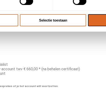
 certificaat voor KRT-erkenning kun je een jaar lang gratis geb
recies de vragen stellen waar jij graag het antwoord op wilt w
n middels extra open vragen.
gle-partner is. Je reviews worden door Google online getoond i
Selectie toestaan
alist
 account twv € 660,00 * (na behalen certificaat)
ount
espreken of je het account wilt voortzetten.