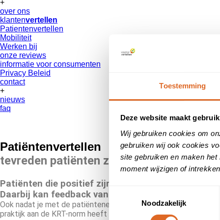
+
over ons
klanten
vertellen
Patientenvertellen
Mobiliteit
Werken bij
onze reviews
informatie voor consumenten
Privacy Beleid
contact
Toestemming
+
nieuws
faq
Deze website maakt gebruik
Wij gebruiken cookies om on
Patiënten
vertellen
gebruiken wij ook cookies vo
site gebruiken en maken het 
tevreden patiënten zijn je beste ambass
moment wijzigen of intrekken
Patiënten die positief zijn over je zorgverlening en 
Toestemmingsselectie
Daarbij kan feedback van patiënten je helpen om je
Noodzakelijk
Ook nadat je met de patiëntenenquête aan de KRT-norm hebt vold
praktijk aan de KRT-norm heeft voldaan. Het werkt net als in de 