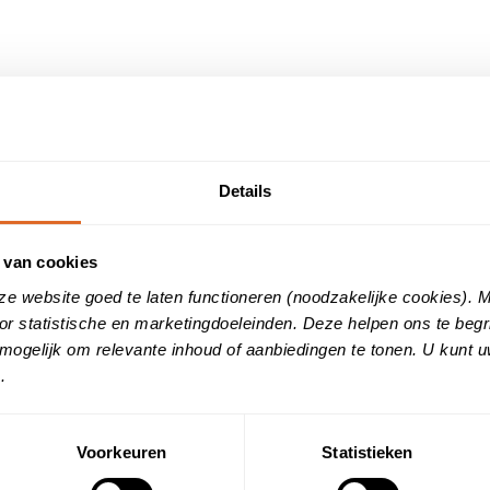
Details
 van cookies
ze website goed te laten functioneren (noodzakelijke cookies).
or statistische en marketingdoeleinden. Deze helpen ons te beg
mogelijk om relevante inhoud of aanbiedingen te tonen. U kunt 
adeurs
.
je praktijk, delen hun ervaringen graag. Een goede re
 zorgverlening (waar nodig) te verbeteren.
Voorkeuren
Statistieken
aan, is het goed om de reputatie van je praktijk gezond te hou
mond: regelmatig onderhoud is noodzakelijk voor een goed gebit. 