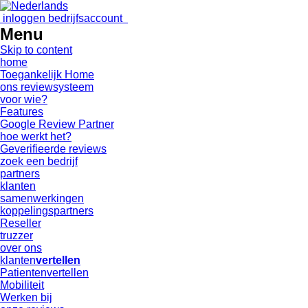
inloggen bedrijfsaccount
Menu
Skip to content
home
Toegankelijk Home
ons reviewsysteem
voor wie?
Features
Google Review Partner
hoe werkt het?
Geverifieerde reviews
zoek een bedrijf
partners
klanten
samenwerkingen
koppelingspartners
Reseller
truzzer
over ons
klanten
vertellen
Patientenvertellen
Mobiliteit
Werken bij