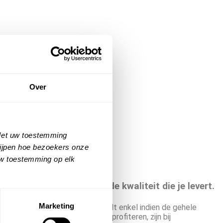
Over
 Met uw toestemming
rijpen hoe bezoekers onze
uw toestemming op elk
viewscore zegt iets over de kwaliteit die je levert.
Marketing
den. Let wel op; dit aanbod geldt enkel indien de gehele
KNMT leden die hiervan willen profiteren, zijn bij