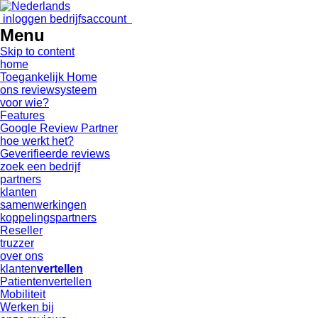
inloggen bedrijfsaccount
Menu
Skip to content
home
Toegankelijk Home
ons reviewsysteem
voor wie?
Features
Google Review Partner
hoe werkt het?
Geverifieerde reviews
zoek een bedrijf
partners
klanten
samenwerkingen
koppelingspartners
Reseller
truzzer
over ons
klanten
vertellen
Patientenvertellen
Mobiliteit
Werken bij