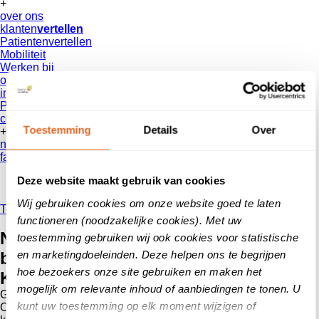
+
over ons
klanten
vertellen
Patientenvertellen
Mobiliteit
Werken bij
onze reviews
informatie voor consumenten
Privacy Beleid
contact
Toestemming
Details
Over
+
nieuws
faq
Deze website maakt gebruik van cookies
Wij gebruiken cookies om onze website goed te laten
Terug
functioneren (noodzakelijke cookies). Met uw
Nepreviews? Zo bouw je aan
toestemming gebruiken wij ook cookies voor statistische
en marketingdoeleinden. Deze helpen ons te begrijpen
betrouwbare klantbeoordelingen met
hoe bezoekers onze site gebruiken en maken het
Klantenvertellen
mogelijk om relevante inhoud of aanbiedingen te tonen. U
Geplaatst op
13 oktober 2025
kunt uw toestemming op elk moment wijzigen of
Online beoordelingen zijn goud waard : ze kunnen nieuwe