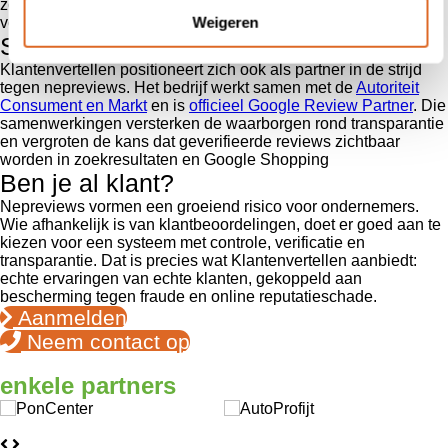
zodat feedback authentiek blijft. Beide maatregelen zorgen
Weigeren
voor betrouwbare, bruikbare klantinformatie. ￼
Samenwerking & geloofwaardigheid
Klantenvertellen positioneert zich ook als partner in de strijd
tegen nepreviews. Het bedrijf werkt samen met de
Autoriteit
Consument en Markt
en is
officieel Google Review Partner
. Die
samenwerkingen versterken de waarborgen rond transparantie
en vergroten de kans dat geverifieerde reviews zichtbaar
worden in zoekresultaten en Google Shopping
Ben je al klant?
Nepreviews vormen een groeiend risico voor ondernemers.
Wie afhankelijk is van klantbeoordelingen, doet er goed aan te
kiezen voor een systeem met controle, verificatie en
transparantie. Dat is precies wat Klantenvertellen aanbiedt:
echte ervaringen van echte klanten, gekoppeld aan
bescherming tegen fraude en online reputatieschade.
Aanmelden
Neem contact op
enkele
partners