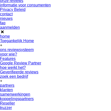
onze reviews
informatie voor consumenten
Privacy Beleid
contact
nieuws
faq
aanmelden
home
Toegankelijk Home
+
ons reviewsysteem
voor wie?
Features
Google Review Partner
hoe werkt het?
Geverifieerde reviews
zoek een bedrijf
+
partners
klanten
samenwerkingen
koppelingspartners
Reseller
truzzer