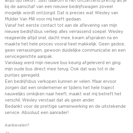
altijd tijd tekort. Juist daarom is het ontzettend prettig als je
bij de aanschaf van een nieuwe bedrijfswagen zoveel
mogelijk wordt ontzorgd. Dat is precies wat Wesley van
Mulder Van Mill voor mij heeft gedaan.
Vanaf het eerste contact tot aan de aflevering van mijn
nieuwe bedrijfsbus verliep alles verrassend soepel. Wesley
reageerde altijd snel, dacht mee, kwam afspraken na en
maakte het hele proces vooral heel makkelijk. Geen gedoe,
geen verrassingen, gewoon duidelijke communicatie en een
servicegerichte aanpak.
Vandaag werd mijn nieuwe bus keurig afgeleverd en ging
mijn oude bus direct mee terug. Ook dat was tot in de
puntjes geregeld.
Een bedrijfsbus verkopen kunnen er velen. Maar ervoor
zorgen dat een ondernemer er tijdens het hele traject
nauwelijks omkijken naar heeft, maakt wat mij betreft het
verschil. Wesley verstaat dat als geen ander.
Bedankt voor de prettige samenwerking en de uitstekende
service. Absoluut een aanrader!
Aanbevelen?