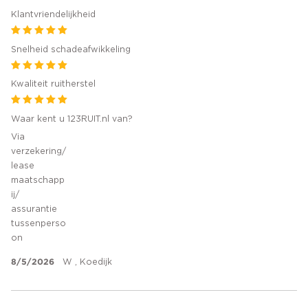
Klantvriendelijkheid
Snelheid schadeafwikkeling
Kwaliteit ruitherstel
Waar kent u 123RUIT.nl van?
Via
verzekering/
lease
maatschapp
ij/
assurantie
tussenperso
on
8/5/2026
W , Koedijk