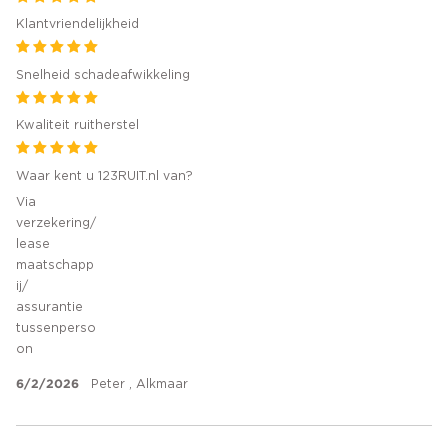
Klantvriendelijkheid
Snelheid schadeafwikkeling
Kwaliteit ruitherstel
Waar kent u 123RUIT.nl van?
Via
verzekering/
lease
maatschapp
ij/
assurantie
tussenperso
on
6/2/2026
Peter , Alkmaar