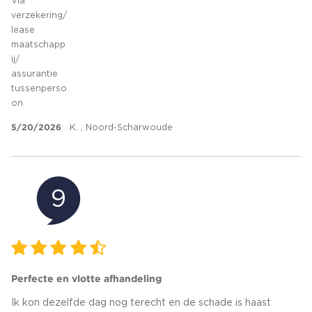
Via
verzekering/
lease
maatschapp
ij/
assurantie
tussenperso
on
5/20/2026
K. , Noord-Scharwoude
9
Perfecte en vlotte afhandeling
Ik kon dezelfde dag nog terecht en de schade is haast