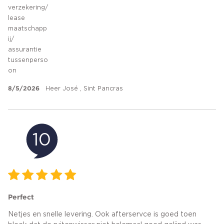
verzekering/
lease
maatschapp
ij/
assurantie
tussenperso
on
8/5/2026
Heer José , Sint Pancras
10
Perfect
Netjes en snelle levering. Ook afterservce is goed toen