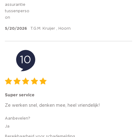
assurantie
tussenperso
on
5/20/2026
T.G.M. Kruijer , Hoorn
10
Super service
Ze werken snel, denken mee, heel vriendelijk!
Aanbevelen?
Ja
Bereikbaarheid voor schademelding