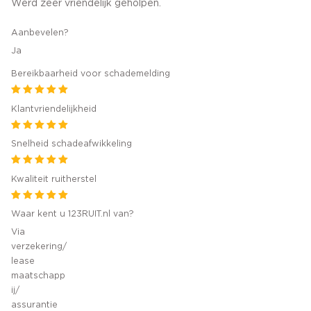
Werd zeer vriendelijk geholpen.
Aanbevelen?
Ja
Bereikbaarheid voor schademelding
Klantvriendelijkheid
Snelheid schadeafwikkeling
Kwaliteit ruitherstel
Waar kent u 123RUIT.nl van?
Via
verzekering/
lease
maatschapp
ij/
assurantie