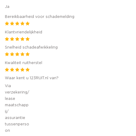
Ja
Bereikbaarheid voor schademelding
Klantvriendelijkheid
Snelheid schadeafwikkeling
Kwaliteit ruitherstel
Waar kent u 123RUIT.nl van?
Via
verzekering/
lease
maatschapp
ij/
assurantie
tussenperso
on