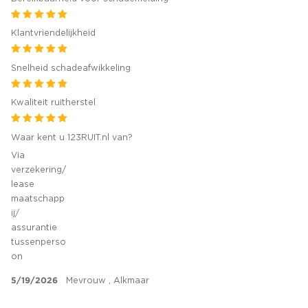
Klantvriendelijkheid
Snelheid schadeafwikkeling
Kwaliteit ruitherstel
Waar kent u 123RUIT.nl van?
Via
verzekering/
lease
maatschapp
ij/
assurantie
tussenperso
on
5/19/2026
Mevrouw , Alkmaar