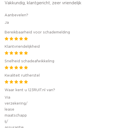
Vakkundig, klantgericht, zeer vriendelijk
Aanbevelen?
Ja
Bereikbaarheid voor schademelding
Klantvriendelijkheid
Snelheid schadeafwikkeling
Kwaliteit ruitherstel
Waar kent u 123RUIT.nl van?
Via
verzekering/
lease
maatschapp
ij/
assurantie