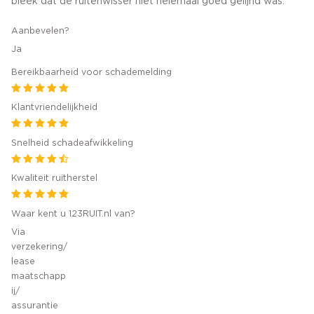
bleek dat de ruitenwisser niet helemaal goed gelijnd was.
Aanbevelen?
Ja
Bereikbaarheid voor schademelding
Klantvriendelijkheid
Snelheid schadeafwikkeling
Kwaliteit ruitherstel
Waar kent u 123RUIT.nl van?
Via
verzekering/
lease
maatschapp
ij/
assurantie