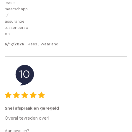
lease
maatschapp
ij/
assurantie
tussenperso
on
6/17/2026
Kees , Waarland
10
Snel afspraak en geregeld
Overal tevreden over!
Aanbevelen?