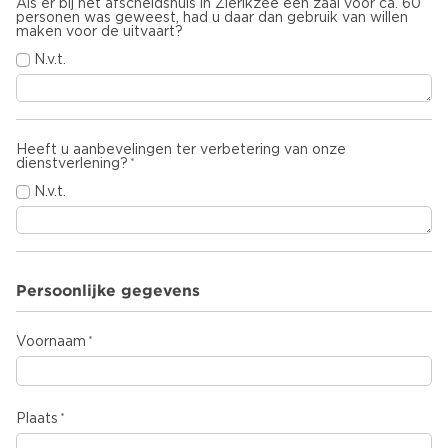
Als er bij het afscheidshuis in Zierikzee een zaal voor ca. 60
personen was geweest, had u daar dan gebruik van willen
maken voor de uitvaart?
N.v.t.
Heeft u aanbevelingen ter verbetering van onze
dienstverlening?
N.v.t.
Persoonlijke gegevens
Voornaam
Plaats