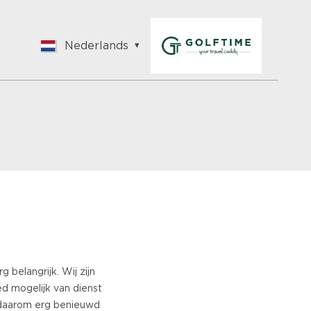
Nederlands
English
Nederlands
Français
Vlaams
Polish
German
Chinese
Spanish
Italian
Turkish
 belangrijk. Wij zijn
ed mogelijk van dienst
n daarom erg benieuwd