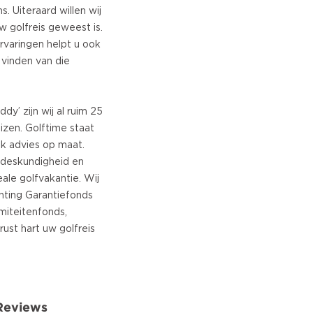
. Uiteraard willen wij
 golfreis geweest is.
rvaringen helpt u ook
 vinden van die
dy’ zijn wij al ruim 25
eizen. Golftime staat
jk advies op maat.
 deskundigheid en
ale golfvakantie. Wij
chting Garantiefonds
miteitenfonds,
ust hart uw golfreis
 Reviews