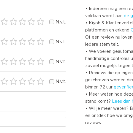
• Iedereen mag een r
voldaan wordt aan
de g
N.v.t.
• Kiyoh & Klantenvertel
platformen en erkend
Of een review nu lovend i
N.v.t.
iedere stem telt.
• We voeren geautoma
handmatige controles u
N.v.t.
zoveel mogelijk tegen 
• Reviews die op eigen i
geschreven worden dir
N.v.t.
binnen 72 uur
geverifie
• Meer weten hoe deze
stand komt?
Lees dan 
• Wil je meer weten? B
en ontdek hoe we omg
reviews.