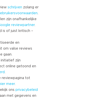
eview
schrijven
zolang er
ebruikersvoorwaarden
.
len zijn onafhankelijke
Google
reviewpartner
.
s of juist kritisch –
tiseerde en
it om valse reviews
te gaan.
nitiatief zijn
ect online getoond en
erd
.
 reviewpagina tot
hier meer
.
ekijk ons
privacybeleid
aan met gegevens en