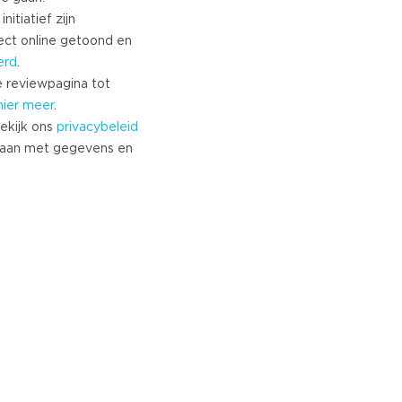
nitiatief zijn
ect online getoond en
erd
.
 reviewpagina tot
hier meer
.
ekijk ons
privacybeleid
aan met gegevens en