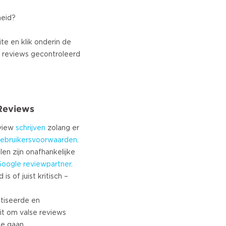
heid?
te en klik onderin de
 reviews gecontroleerd
 Reviews
eview
schrijven
zolang er
ebruikersvoorwaarden
.
len zijn onafhankelijke
Google
reviewpartner
.
s of juist kritisch –
tiseerde en
it om valse reviews
te gaan.