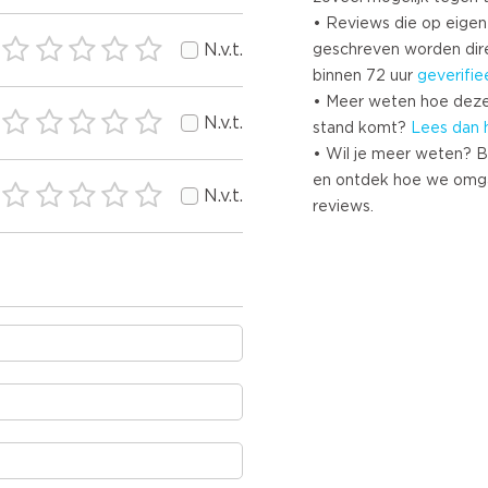
• Reviews die op eigen i
N.v.t.
geschreven worden dir
binnen 72 uur
geverifie
• Meer weten hoe deze
N.v.t.
stand komt?
Lees dan 
• Wil je meer weten? B
en ontdek hoe we omg
N.v.t.
reviews.