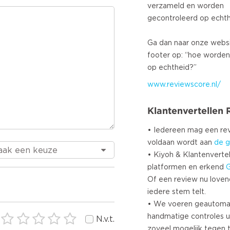
verzameld en worden
gecontroleerd op echt
Ga dan naar onze websi
footer op: “hoe worden
www.reviewscore.nl/
Klantenvertellen
• Iedereen mag een r
voldaan wordt aan
de g
• Kiyoh & Klantenvertel
platformen en erkend
Of een review nu lovend i
iedere stem telt.
• We voeren geautoma
handmatige controles u
N.v.t.
zoveel mogelijk tegen 