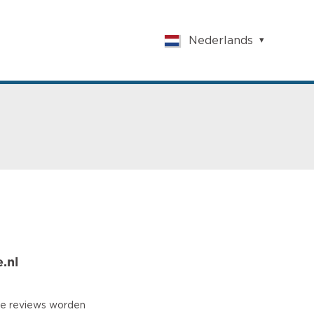
Nederlands
English
Nederlands
Français
Vlaams
Polish
German
Chinese
Spanish
Italian
Turkish
.nl
e reviews worden