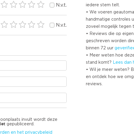
N.v.t.
iedere stem telt.
• We voeren geautoma
handmatige controles u
N.v.t.
zoveel mogelijk tegen 
• Reviews die op eigen i
geschreven worden dir
binnen 72 uur
geverifie
• Meer weten hoe deze
stand komt?
Lees dan 
• Wil je meer weten? B
en ontdek hoe we omg
reviews.
woonplaats invult wordt deze
iet
gepubliceerd.
rden en het privacybeleid