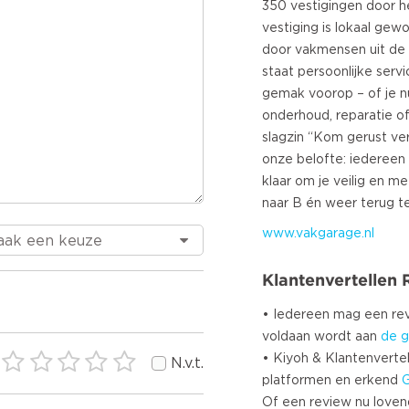
350 vestigingen door he
vestiging is lokaal gew
door vakmensen uit de 
staat persoonlijke serv
gemak voorop – of je 
onderhoud, reparatie o
slagzin “Kom gerust ve
onze belofte: iedereen
klaar om je veilig en m
www.vakgarage.nl
Klantenvertellen
• Iedereen mag een r
voldaan wordt aan
de g
• Kiyoh & Klantenvertel
N.v.t.
platformen en erkend
Of een review nu lovend i