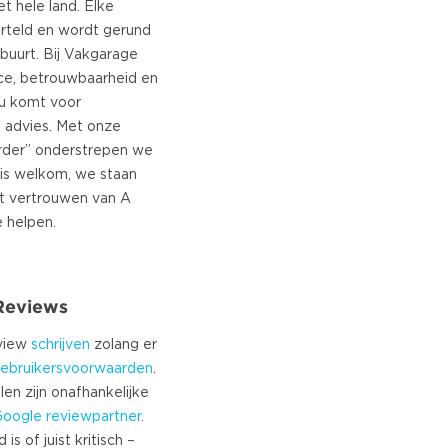
t hele land. Elke
orteld en wordt gerund
buurt. Bij Vakgarage
ice, betrouwbaarheid en
nu komt voor
f advies. Met onze
rder” onderstrepen we
 is welkom, we staan
et vertrouwen van A
 Reviews
eview
schrijven
zolang er
ebruikersvoorwaarden
.
len zijn onafhankelijke
Google
reviewpartner
.
s of juist kritisch –