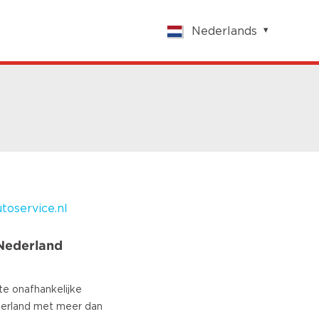
Nederlands
English
Nederlands
Français
Vlaams
Polish
German
Chinese
Spanish
Italian
oservice.nl
Turkish
Nederland
te onafhankelijke
erland met meer dan