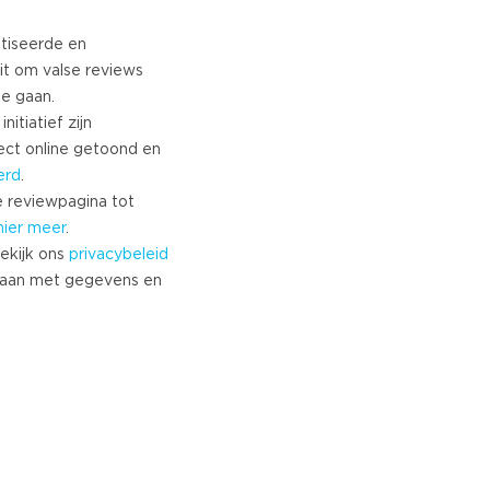
tiseerde en
it om valse reviews
te gaan.
nitiatief zijn
ect online getoond en
erd
.
 reviewpagina tot
hier meer
.
ekijk ons
privacybeleid
aan met gegevens en