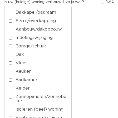
N.v.t.
Is uw (huidige) woning verbouwd, zo ja wat?
Dakkapel/dakraam
Serre/overkapping
Aanbouw/dakopbouw
Indelingswijziging
Garage/schuur
Dak
Vloer
Keuken
Badkamer
Kelder
Zonnepanelen/zonnebo
iler
Isoleren (deel) woning
Beglazing en kozijnen