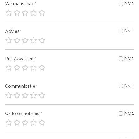
N.v.t.
Vakmanschap
N.v.t.
Advies
N.v.t.
Prijs/kwaliteit
N.v.t.
Communicatie
N.v.t.
Orde en netheid