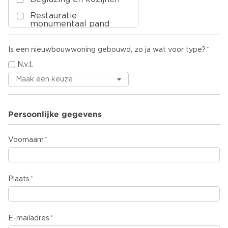
Restauratie
monumentaal pand
Onderhoud/service
Is een nieuwbouwwoning gebouwd, zo ja wat voor type?
Herstellen
aardbevingsschade
N.v.t.
Overige
Persoonlijke gegevens
Voornaam
Plaats
E-mailadres