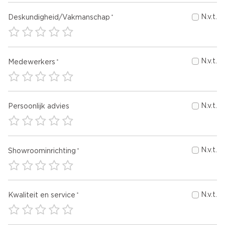
N.v.t.
Deskundigheid/Vakmanschap
N.v.t.
Medewerkers
N.v.t.
Persoonlijk advies
N.v.t.
Showroominrichting
N.v.t.
Kwaliteit en service