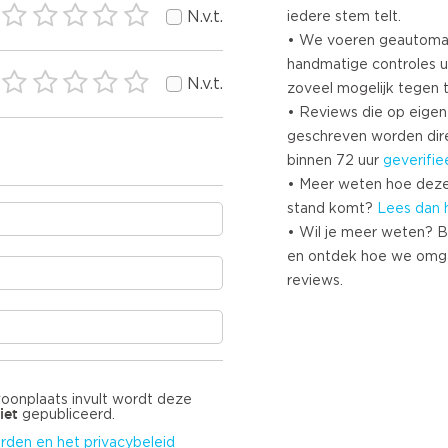
N.v.t.
iedere stem telt.
• We voeren geautoma
handmatige controles u
N.v.t.
zoveel mogelijk tegen 
• Reviews die op eigen i
geschreven worden dir
binnen 72 uur
geverifie
• Meer weten hoe deze
stand komt?
Lees dan 
• Wil je meer weten? B
en ontdek hoe we omg
reviews.
woonplaats invult wordt deze
iet
gepubliceerd.
rden en het privacybeleid