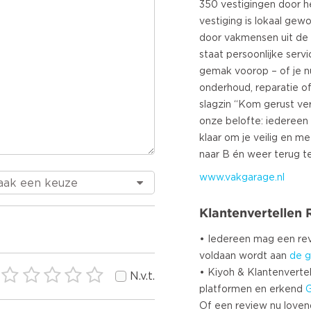
350 vestigingen door he
vestiging is lokaal gew
door vakmensen uit de 
staat persoonlijke serv
gemak voorop – of je 
onderhoud, reparatie o
slagzin “Kom gerust ve
onze belofte: iedereen
klaar om je veilig en m
www.vakgarage.nl
Klantenvertellen
• Iedereen mag een r
voldaan wordt aan
de g
• Kiyoh & Klantenvertel
N.v.t.
platformen en erkend
Of een review nu lovend i