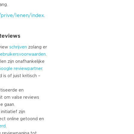
prive/lenen/index.
 Reviews
eview
schrijven
zolang er
ebruikersvoorwaarden
.
len zijn onafhankelijke
Google
reviewpartner
.
s of juist kritisch –
tiseerde en
it om valse reviews
te gaan.
nitiatief zijn
ect online getoond en
erd
.
 reviewpagina tot