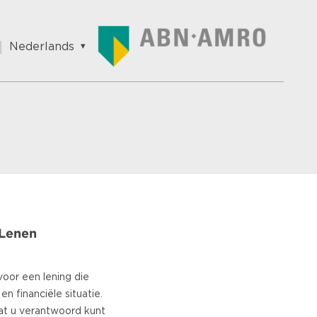
Nederlands
English
Nederlands
Français
Vlaams
Polish
German
Chinese
Spanish
Italian
Lenen
Turkish
oor een lening die
en financiële situatie.
at u verantwoord kunt