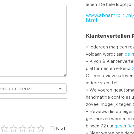
www.abnamro.nl/nl/
html
Klantenvertellen
• Iedereen mag een r
voldaan wordt aan
de g
• Kiyoh & Klantenvertel
platformen en erkend
Of een review nu lovend i
iedere stem telt.
• We voeren geautoma
handmatige controles u
zoveel mogelijk tegen 
• Reviews die op eigen i
geschreven worden dir
binnen 72 uur
geverifie
N.v.t.
• Meer weten hoe deze