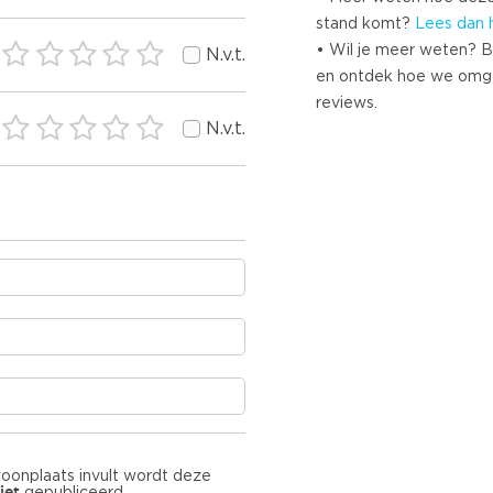
stand komt?
Lees dan 
• Wil je meer weten? B
N.v.t.
en ontdek hoe we omg
reviews.
N.v.t.
woonplaats invult wordt deze
iet