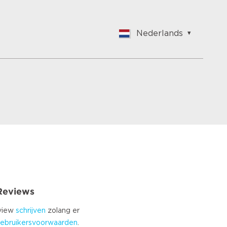
Nederlands
English
Nederlands
Français
Vlaams
Polish
German
Chinese
Spanish
Italian
Turkish
 Reviews
eview
schrijven
zolang er
ebruikersvoorwaarden
.