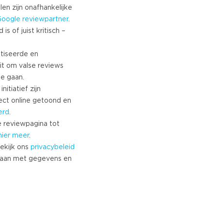
len zijn onafhankelijke
Google
reviewpartner
.
s of juist kritisch –
tiseerde en
it om valse reviews
te gaan.
nitiatief zijn
ect online getoond en
erd
.
 reviewpagina tot
hier meer
.
ekijk ons
privacybeleid
aan met gegevens en