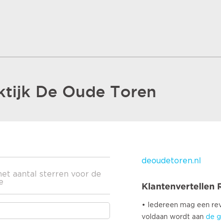
ktijk De Oude Toren
deoudetoren.nl
het aantal sterren voor de
e
Klantenvertellen
• Iedereen mag een r
voldaan wordt aan
de g