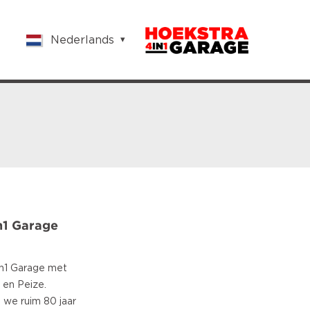
Nederlands
English
Nederlands
Français
Vlaams
Polish
German
Chinese
Spanish
Italian
Turkish
n1 Garage
in1 Garage met
 en Peize.
 we ruim 80 jaar