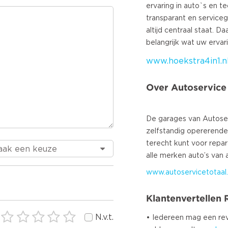
ervaring in auto`s en t
transparant en serviceg
altijd centraal staat. D
www.hoekstra4in1.n
Over Autoservice
De garages van Autoserv
zelfstandig opererende
terecht kunt voor repa
www.autoservicetotaal.
Klantenvertellen
N.v.t.
• Iedereen mag een r