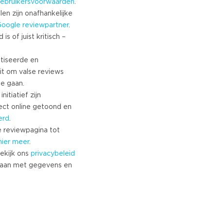
ebruikersvoorwaarden
.
len zijn onafhankelijke
Google
reviewpartner
.
s of juist kritisch –
tiseerde en
it om valse reviews
te gaan.
nitiatief zijn
ect online getoond en
erd
.
 reviewpagina tot
hier meer
.
ekijk ons
privacybeleid
aan met gegevens en