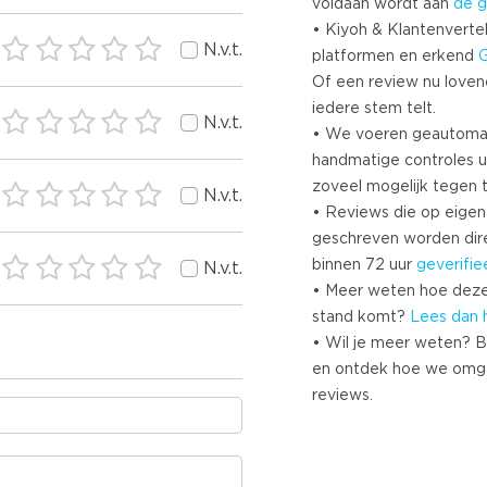
voldaan wordt aan
de g
• Kiyoh & Klantenvertel
N.v.t.
platformen en erkend
Of een review nu lovend i
iedere stem telt.
N.v.t.
• We voeren geautoma
handmatige controles u
zoveel mogelijk tegen 
N.v.t.
• Reviews die op eigen i
geschreven worden dir
binnen 72 uur
geverifie
N.v.t.
• Meer weten hoe deze
stand komt?
Lees dan 
• Wil je meer weten? B
en ontdek hoe we omg
reviews.