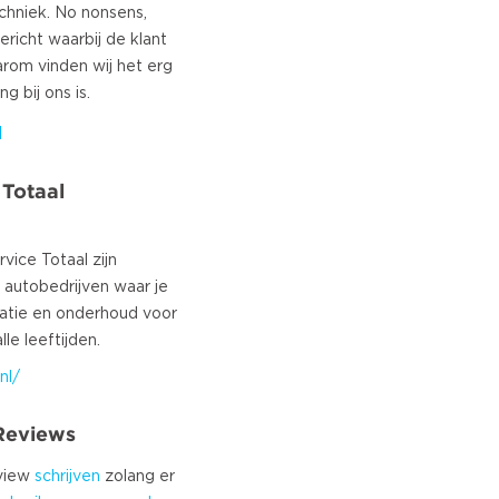
echniek. No nonsens,
ericht waarbij de klant
aarom vinden wij het erg
l
 Totaal
ice Totaal zijn
 autobedrijven waar je
ratie en onderhoud voor
nl/
 Reviews
eview
schrijven
zolang er