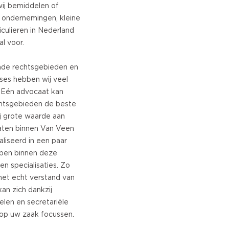
wij bemiddelen of
 ondernemingen, kleine
culieren in Nederland
al voor.
ende rechtsgebieden en
ises hebben wij veel
s. Eén advocaat kan
rechtsgebieden de beste
ij grote waarde aan
caten binnen Van Veen
liseerd in een paar
ben binnen deze
n specialisaties. Zo
et echt verstand van
an zich dankzij
elen en secretariële
 op uw zaak focussen.