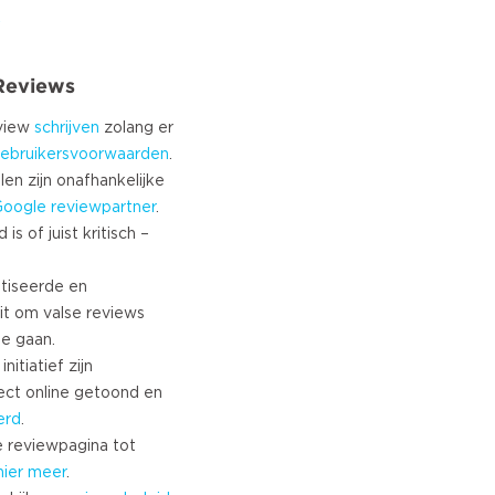
 Reviews
eview
schrijven
zolang er
ebruikersvoorwaarden
.
len zijn onafhankelijke
Google
reviewpartner
.
s of juist kritisch –
tiseerde en
it om valse reviews
te gaan.
nitiatief zijn
ect online getoond en
erd
.
 reviewpagina tot
hier meer
.