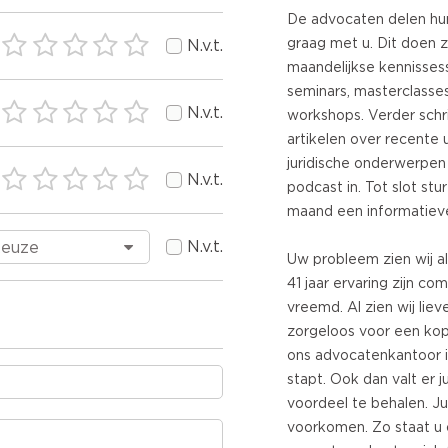
De advocaten delen hun
graag met u. Dit doen zi
N.v.t.
maandelijkse kennissess
seminars, masterclasses
N.v.t.
workshops. Verder schri
artikelen over recente 
juridische onderwerpen 
N.v.t.
podcast in. Tot slot stu
maand een informatieve
N.v.t.
Uw probleem zien wij a
41 jaar ervaring zijn c
vreemd. Al zien wij liev
zorgeloos voor een kopj
ons advocatenkantoor i
stapt. Ook dan valt er 
voordeel te behalen. J
voorkomen. Zo staat u o