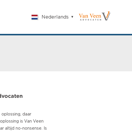
Nederlands
English
Nederlands
Français
Vlaams
Polish
German
Chinese
Spanish
Italian
Turkish
dvocaten
oplossing, daar
e oplossing is Van Veen
r altijd no-nonsense. Is