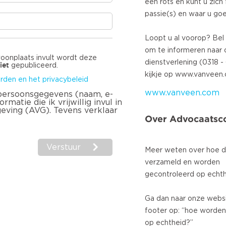
een rots en kunt u zic
passie(s) en waar u goe
Loopt u al voorop? Bel 
om te informeren naar o
woonplaats invult wordt deze
dienstverlening (0318 
iet
gepubliceerd.
rden en het privacybeleid
www.vanveen.com
 persoonsgegevens (naam, e-
matie die ik vrijwillig invul in
geving (AVG). Tevens verklaar
Over Advocaatsco
Verstuur
Meer weten over hoe d
verzameld en worden
gecontroleerd op echt
Ga dan naar onze websi
footer op: “hoe worden