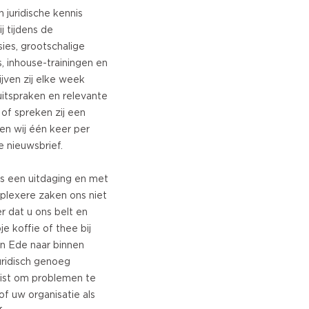
 juridische kennis
j tijdens de
ies, grootschalige
, inhouse-trainingen en
jven zij elke week
uitspraken en relevante
of spreken zij een
ren wij één keer per
 nieuwsbrief.
ls een uitdaging en met
omplexere zaken ons niet
er dat u ons belt en
e koffie of thee bij
n Ede naar binnen
juridisch genoeg
uist om problemen te
f uw organisatie als