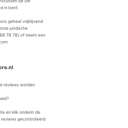
h focussen op uw
d in bent.
ons geheel vrijblijvend
nze juridische
- 68 78 78) of neem een
re.nl
e reviews worden
heid?
te en klik onderin de
 reviews gecontroleerd