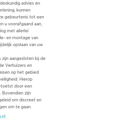
 deskundig advies en
erlening, kunnen
e gebeurtenis tot een
en u voorafgaand aan,
ing met allerlei
 de- en montage van
jdelijk opslaan van uw
 zijn aangesloten bij de
de Verhuizers en
eisen op het gebied
veiligheid. Hierop
etoetst door een
g. Bovendien zijn
eleid om discreet en
.nl