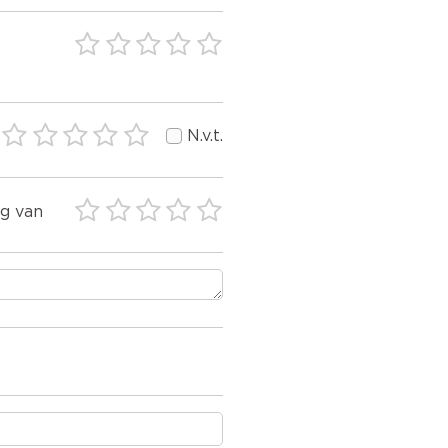
N.v.t.
ng van