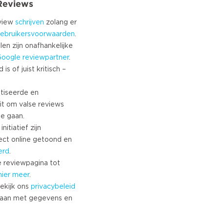
 Reviews
eview
schrijven
zolang er
ebruikersvoorwaarden
.
len zijn onafhankelijke
Google
reviewpartner
.
s of juist kritisch –
tiseerde en
it om valse reviews
te gaan.
nitiatief zijn
ect online getoond en
erd
.
 reviewpagina tot
hier meer
.
ekijk ons
privacybeleid
aan met gegevens en