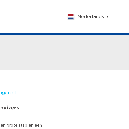
Nederlands
English
Nederlands
Français
Vlaams
Polish
German
Chinese
Spanish
Italian
ngen.nl
Turkish
huizers
een grote stap en een