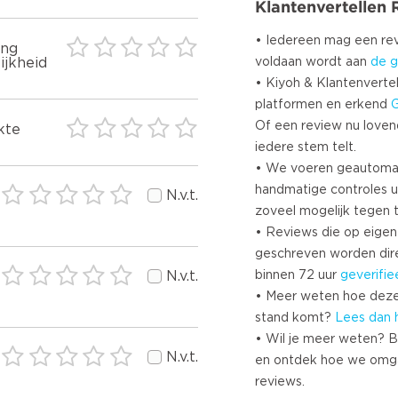
Klantenvertellen
• Iedereen mag een r
ing
voldaan wordt aan
de g
ijkheid
• Kiyoh & Klantenvertel
platformen en erkend
Of een review nu lovend i
kte
iedere stem telt.
• We voeren geautoma
handmatige controles u
N.v.t.
zoveel mogelijk tegen 
• Reviews die op eigen i
geschreven worden dir
binnen 72 uur
geverifie
N.v.t.
• Meer weten hoe deze
stand komt?
Lees dan 
• Wil je meer weten? B
N.v.t.
en ontdek hoe we omg
reviews.