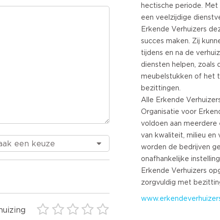
hectische periode. Met
een veelzijdige dienstv
Erkende Verhuizers dez
succes maken. Zij kunn
tijdens en na de verhuiz
diensten helpen, zoals
meubelstukken of het ti
bezittingen.
Alle Erkende Verhuizers
Organisatie voor Erken
voldoen aan meerdere 
van kwaliteit, milieu en 
worden de bedrijven g
onafhankelijke instellin
Erkende Verhuizers opg
www.erkendeverhuizers
huizing