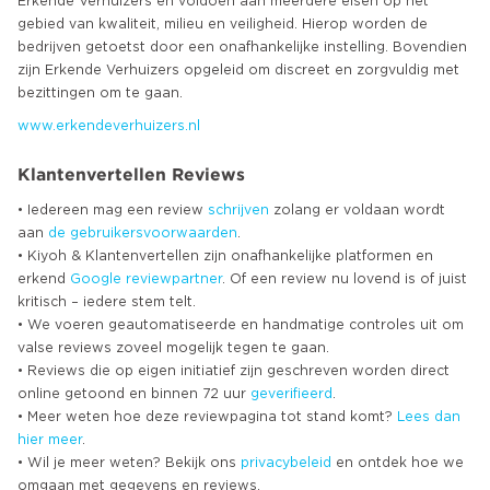
Erkende Verhuizers en voldoen aan meerdere eisen op het
gebied van kwaliteit, milieu en veiligheid. Hierop worden de
bedrijven getoetst door een onafhankelijke instelling. Bovendien
zijn Erkende Verhuizers opgeleid om discreet en zorgvuldig met
www.erkendeverhuizers.nl
Klantenvertellen Reviews
• Iedereen mag een review
schrijven
zolang er voldaan wordt
aan
de gebruikersvoorwaarden
.
• Kiyoh & Klantenvertellen zijn onafhankelijke platformen en
erkend
Google
reviewpartner
. Of een review nu lovend is of juist
kritisch – iedere stem telt.
• We voeren geautomatiseerde en handmatige controles uit om
valse reviews zoveel mogelijk tegen te gaan.
• Reviews die op eigen initiatief zijn geschreven worden direct
online getoond en binnen 72 uur
geverifieerd
.
• Meer weten hoe deze reviewpagina tot stand komt?
Lees dan
hier meer
.
• Wil je meer weten? Bekijk ons
privacybeleid
en ontdek hoe we
omgaan met gegevens en reviews.