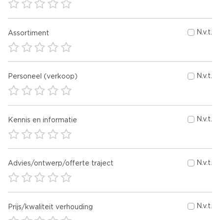
N.v.t.
Assortiment
N.v.t.
Personeel (verkoop)
N.v.t.
Kennis en informatie
N.v.t.
Advies/ontwerp/offerte traject
N.v.t.
Prijs/kwaliteit verhouding