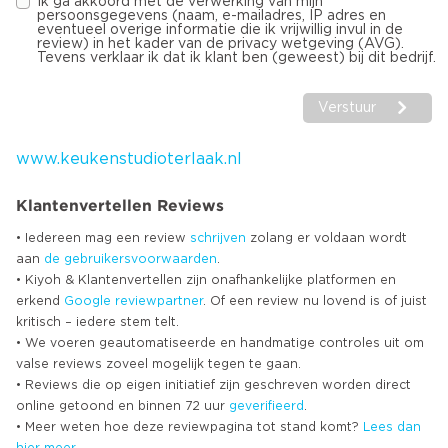
Ik ga akkoord met de verwerking van mijn
persoonsgegevens (naam, e-mailadres, IP adres en
eventueel overige informatie die ik vrijwillig invul in de
review) in het kader van de privacy wetgeving (AVG).
Tevens verklaar ik dat ik klant ben (geweest) bij dit bedrijf.
Verstuur
www.keukenstudioterlaak.nl
Klantenvertellen Reviews
• Iedereen mag een review
schrijven
zolang er voldaan wordt
aan
de gebruikersvoorwaarden
.
• Kiyoh & Klantenvertellen zijn onafhankelijke platformen en
erkend
Google
reviewpartner
. Of een review nu lovend is of juist
kritisch – iedere stem telt.
• We voeren geautomatiseerde en handmatige controles uit om
valse reviews zoveel mogelijk tegen te gaan.
• Reviews die op eigen initiatief zijn geschreven worden direct
online getoond en binnen 72 uur
geverifieerd
.
• Meer weten hoe deze reviewpagina tot stand komt?
Lees dan