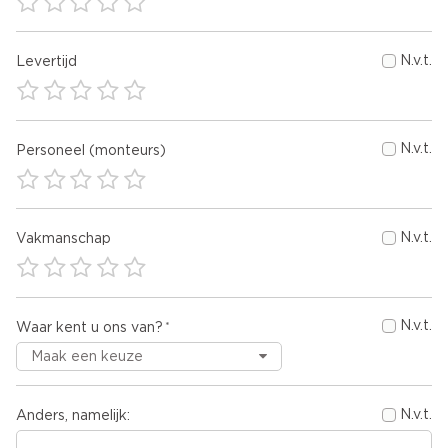
N.v.t.
Levertijd
N.v.t.
Personeel (monteurs)
N.v.t.
Vakmanschap
N.v.t.
Waar kent u ons van?
N.v.t.
Anders, namelijk: