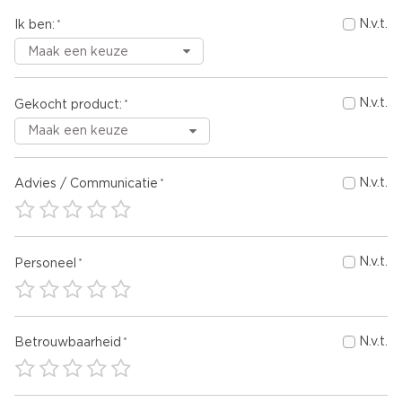
N.v.t.
Ik ben:
N.v.t.
Gekocht product:
N.v.t.
Advies / Communicatie
N.v.t.
Personeel
N.v.t.
Betrouwbaarheid