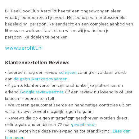
Bij FeelGoodClub AeroFitt heerst een ongedwongen sfeer
waarbij iedereen zich fijn voelt. Met behulp van professionele
begeleiding, persoonlijke aandacht en een compleet aanbod van
fitness en wellness faciliteiten willen wij jou helpen je
www.aerofitt.nl
Klantenvertellen Reviews
• Iedereen mag een review
schrijven
zolang er voldaan wordt
aan
de gebruikersvoorwaarden
.
• Kiyoh & Klantenvertellen zijn onafhankelijke platformen en
erkend
Google
reviewpartner
. Of een review nu lovend is of juist
kritisch – iedere stem telt.
• We voeren geautomatiseerde en handmatige controles uit om
valse reviews zoveel mogelijk tegen te gaan.
• Reviews die op eigen initiatief zijn geschreven worden direct
online getoond en binnen 72 uur
geverifieerd
.
• Meer weten hoe deze reviewpagina tot stand komt?
Lees dan
hier meer
.