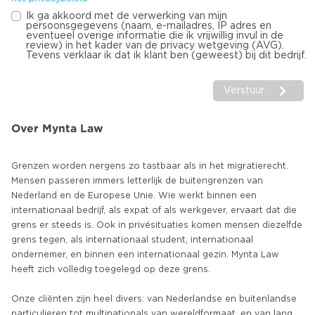
Ik ga akkoord met de verwerking van mijn
persoonsgegevens (naam, e-mailadres, IP adres en
eventueel overige informatie die ik vrijwillig invul in de
review) in het kader van de privacy wetgeving (AVG).
Tevens verklaar ik dat ik klant ben (geweest) bij dit bedrijf.
Verstuur
Over Mynta Law
Grenzen worden nergens zo tastbaar als in het migratierecht.
Mensen passeren immers letterlijk de buitengrenzen van
Nederland en de Europese Unie. Wie werkt binnen een
internationaal bedrijf, als expat of als werkgever, ervaart dat die
grens er steeds is. Ook in privésituaties komen mensen diezelfde
grens tegen, als internationaal student, internationaal
ondernemer, en binnen een internationaal gezin. Mynta Law
heeft zich volledig toegelegd op deze grens.
Onze cliënten zijn heel divers: van Nederlandse en buitenlandse
particulieren tot multinationals van wereldformaat, en van lang