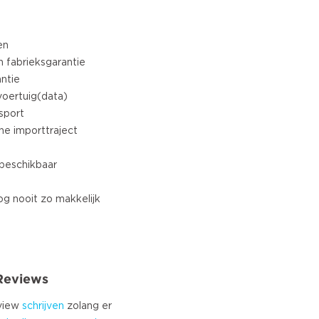
en
n fabrieksgarantie
ntie
voertuig(data)
nsport
ine importtraject
 beschikbaar
g nooit zo makkelijk
 Reviews
eview
schrijven
zolang er