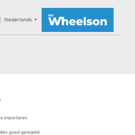
Nederlands
English
Nederlands
Français
Vlaams
Polish
German
Chinese
Spanish
Italian
n
Turkish
to importeren.
lles goed geregeld.