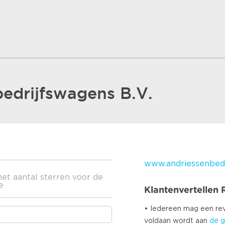
edrijfswagens B.V.
www.andriessenbedr
het aantal sterren voor de
e
Klantenvertellen
• Iedereen mag een r
voldaan wordt aan
de g