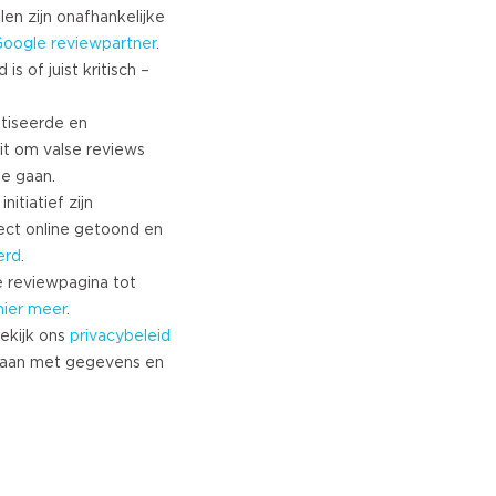
len zijn onafhankelijke
Google
reviewpartner
.
s of juist kritisch –
tiseerde en
it om valse reviews
te gaan.
nitiatief zijn
ect online getoond en
erd
.
 reviewpagina tot
hier meer
.
ekijk ons
privacybeleid
aan met gegevens en