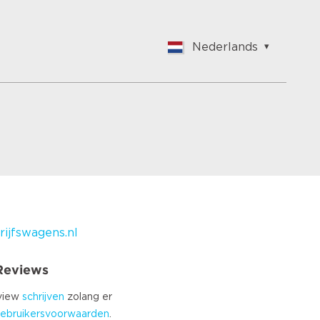
Nederlands
English
Nederlands
Français
Vlaams
Polish
German
Chinese
Spanish
Italian
ijfswagens.nl
Turkish
 Reviews
eview
schrijven
zolang er
ebruikersvoorwaarden
.