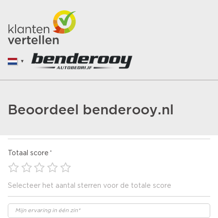
Beoordeel benderooy.nl
Totaal score
Selecteer het aantal sterren voor de totale score