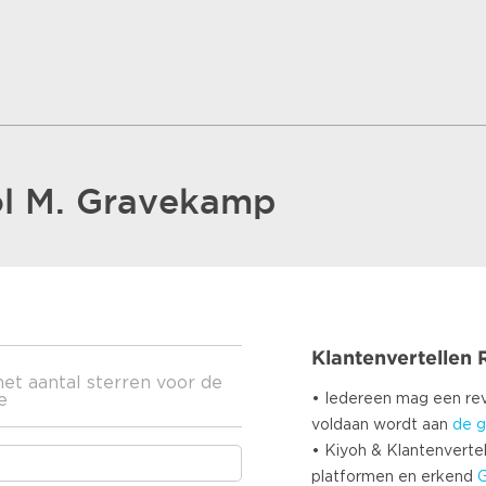
ol M. Gravekamp
Klantenvertellen
het aantal sterren voor de
e
• Iedereen mag een r
voldaan wordt aan
de g
• Kiyoh & Klantenvertel
platformen en erkend