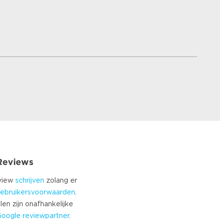
 Reviews
eview
schrijven
zolang er
ebruikersvoorwaarden
.
len zijn onafhankelijke
Google
reviewpartner
.