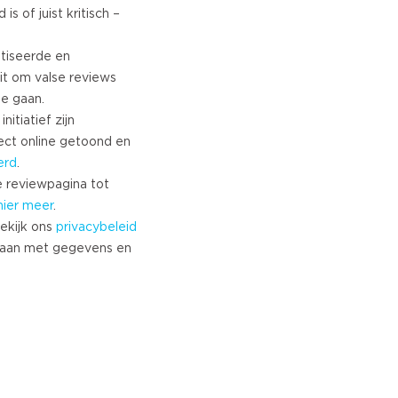
s of juist kritisch –
tiseerde en
it om valse reviews
te gaan.
nitiatief zijn
ect online getoond en
erd
.
 reviewpagina tot
hier meer
.
ekijk ons
privacybeleid
aan met gegevens en