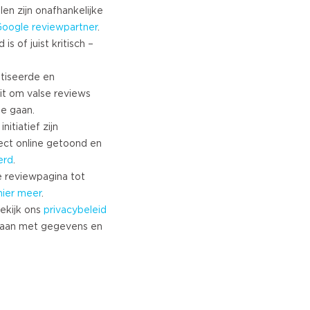
len zijn onafhankelijke
Google
reviewpartner
.
s of juist kritisch –
tiseerde en
it om valse reviews
te gaan.
nitiatief zijn
ect online getoond en
erd
.
 reviewpagina tot
hier meer
.
ekijk ons
privacybeleid
aan met gegevens en