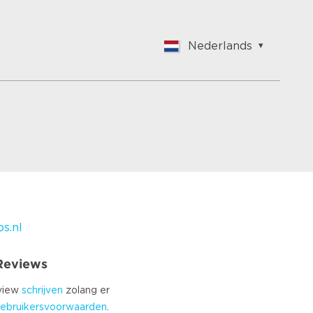
Nederlands
English
Nederlands
Français
Vlaams
Polish
German
Chinese
Spanish
Italian
s.nl
Turkish
 Reviews
eview
schrijven
zolang er
ebruikersvoorwaarden
.