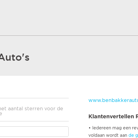
Auto's
www.benbakkerauto
het aantal sterren voor de
e
Klantenvertellen
• Iedereen mag een r
voldaan wordt aan
de g