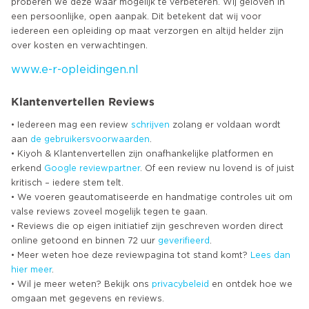
proberen we deze waar mogelijk te verbeteren. Wij geloven in
een persoonlijke, open aanpak. Dit betekent dat wij voor
iedereen een opleiding op maat verzorgen en altijd helder zijn
www.e-r-opleidingen.nl
Klantenvertellen Reviews
• Iedereen mag een review
schrijven
zolang er voldaan wordt
aan
de gebruikersvoorwaarden
.
• Kiyoh & Klantenvertellen zijn onafhankelijke platformen en
erkend
Google
reviewpartner
. Of een review nu lovend is of juist
kritisch – iedere stem telt.
• We voeren geautomatiseerde en handmatige controles uit om
valse reviews zoveel mogelijk tegen te gaan.
• Reviews die op eigen initiatief zijn geschreven worden direct
online getoond en binnen 72 uur
geverifieerd
.
• Meer weten hoe deze reviewpagina tot stand komt?
Lees dan
hier meer
.
• Wil je meer weten? Bekijk ons
privacybeleid
en ontdek hoe we
omgaan met gegevens en reviews.