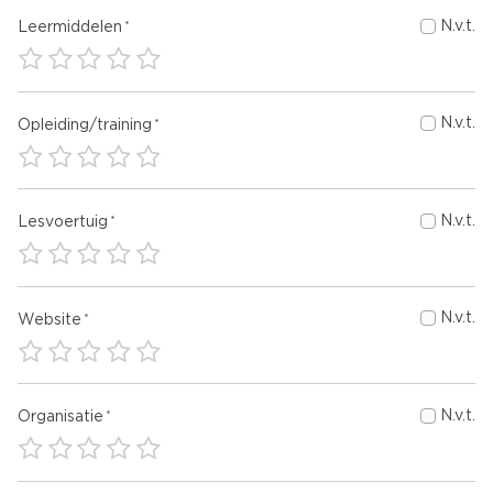
N.v.t.
Leermiddelen
N.v.t.
Opleiding/training
N.v.t.
Lesvoertuig
N.v.t.
Website
N.v.t.
Organisatie