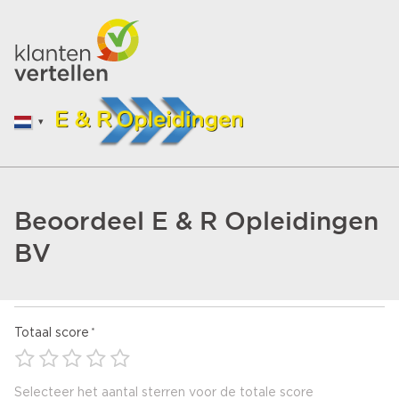
Beoordeel E & R Opleidingen
BV
Totaal score
Selecteer het aantal sterren voor de totale score