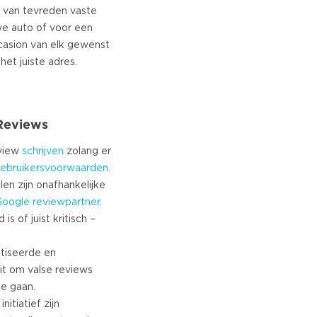
g van tevreden vaste
we auto of voor een
asion van elk gewenst
l
 Reviews
eview
schrijven
zolang er
ebruikersvoorwaarden
.
len zijn onafhankelijke
Google
reviewpartner
.
s of juist kritisch –
tiseerde en
it om valse reviews
te gaan.
nitiatief zijn