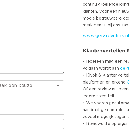
continu groeiende krin
klanten. Voor een nieu
mooie betrouwbare occ
www.gerardvulink.n
Klantenvertellen
• Iedereen mag een r
voldaan wordt aan
de g
• Kiyoh & Klantenvertel
platformen en erkend
Of een review nu lovend i
iedere stem telt.
• We voeren geautoma
handmatige controles u
zoveel mogelijk tegen 
• Reviews die op eigen i