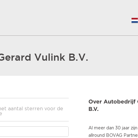
Gerard Vulink B.V.
Over Autobedrijf 
B.V.
het aantal sterren voor de
e
Al meer dan 30 jaar zij
allround BOVAG Partner 