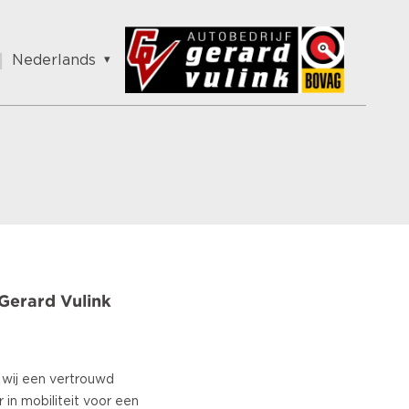
Nederlands
English
Nederlands
Français
Vlaams
Polish
German
Chinese
Spanish
Italian
Gerard Vulink
Turkish
n wij een vertrouwd
in mobiliteit voor een