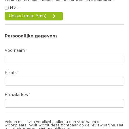
N.v.t.
Upload (max. 5mb)
Persoonlijke gegevens
Voornaam
Plaats
E-mailadres
Velden met * zijn verplicht. Indien u een voornaam en
woonplaats invult wordt deze zichtbaar op de reviewpagina. Het
niet
e-mailadres wordt
gepubliceerd.