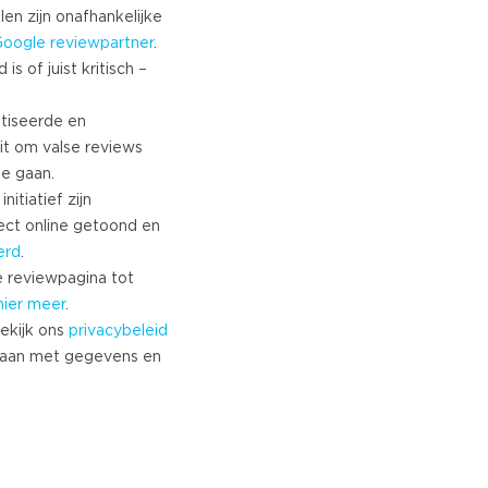
len zijn onafhankelijke
Google
reviewpartner
.
s of juist kritisch –
tiseerde en
it om valse reviews
te gaan.
nitiatief zijn
ect online getoond en
erd
.
 reviewpagina tot
hier meer
.
ekijk ons
privacybeleid
aan met gegevens en