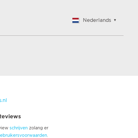
Nederlands
English
Nederlands
Français
Vlaams
Polish
German
Chinese
Spanish
Italian
.nl
Turkish
 Reviews
eview
schrijven
zolang er
ebruikersvoorwaarden
.