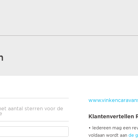
n
www.vinkencaravans
het aantal sterren voor de
e
Klantenvertellen
• Iedereen mag een r
voldaan wordt aan
de g