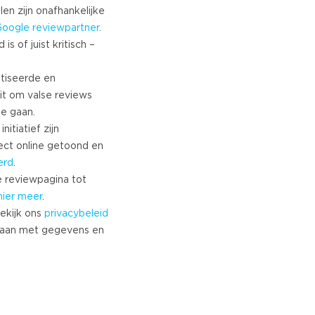
len zijn onafhankelijke
Google
reviewpartner
.
s of juist kritisch –
tiseerde en
it om valse reviews
te gaan.
nitiatief zijn
ect online getoond en
erd
.
 reviewpagina tot
hier meer
.
ekijk ons
privacybeleid
aan met gegevens en