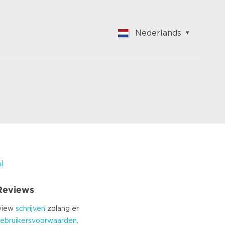
Nederlands
English
Nederlands
Français
Vlaams
Polish
German
Chinese
Spanish
Italian
l
Turkish
 Reviews
eview
schrijven
zolang er
ebruikersvoorwaarden
.