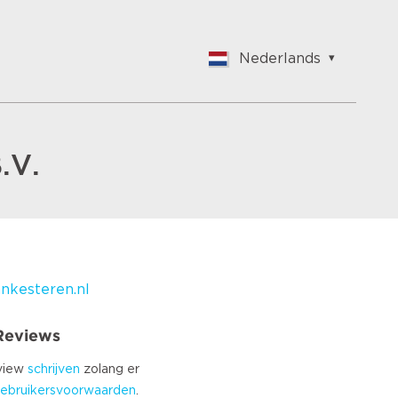
Nederlands
English
Nederlands
Français
Vlaams
.V.
Polish
German
Chinese
Spanish
Italian
kesteren.nl
Turkish
 Reviews
eview
schrijven
zolang er
ebruikersvoorwaarden
.