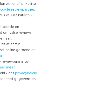
len zijn onafhankelijke
Google
reviewpartner
.
s of juist kritisch –
tiseerde en
it om valse reviews
te gaan.
nitiatief zijn
ect online getoond en
erd
.
 reviewpagina tot
hier meer
.
ekijk ons
privacybeleid
aan met gegevens en