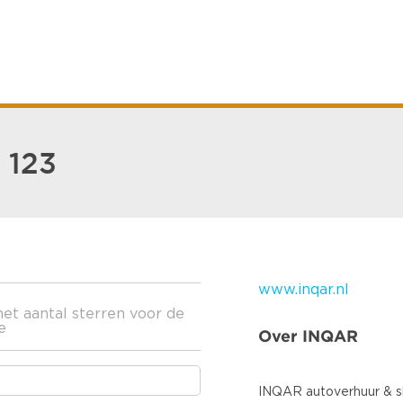
 123
www.inqar.nl
het aantal sterren voor de
e
Over INQAR
INQAR autoverhuur & sh