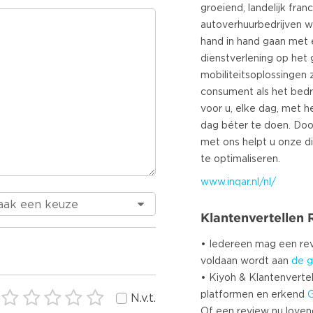
groeiend, landelijk fra
autoverhuurbedrijven w
hand in hand gaan met 
dienstverlening op het
mobiliteitsoplossingen
consument als het bedr
voor u, elke dag, met 
dag béter te doen. Doo
met ons helpt u onze d
www.inqar.nl/nl/
Klantenvertellen
• Iedereen mag een r
voldaan wordt aan
de g
• Kiyoh & Klantenvertel
platformen en erkend
N.v.t.
Of een review nu lovend i