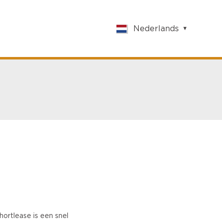
Nederlands
English
Nederlands
Français
Vlaams
Polish
German
Chinese
Spanish
Italian
Turkish
ortlease is een snel