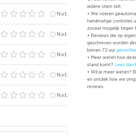
iedere stem telt.
N.v.t.
• We voeren geautoma
handmatige controles u
zoveel mogelijk tegen 
N.v.t.
• Reviews die op eigen i
geschreven worden dir
binnen 72 uur
geverifie
N.v.t.
• Meer weten hoe deze
stand komt?
Lees dan 
• Wil je meer weten? B
N.v.t.
en ontdek hoe we omg
reviews.
N.v.t.