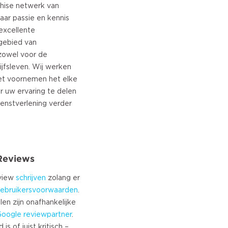
nchise netwerk van
aar passie en kennis
excellente
 gebied van
 zowel voor de
ijfsleven. Wij werken
het voornemen het elke
r uw ervaring te delen
ienstverlening verder
 Reviews
eview
schrijven
zolang er
ebruikersvoorwaarden
.
len zijn onafhankelijke
Google
reviewpartner
.
s of juist kritisch –