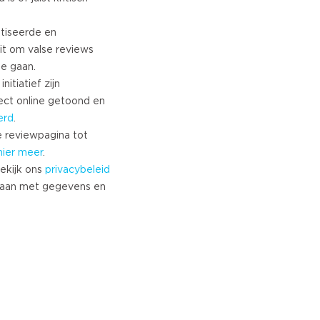
tiseerde en
it om valse reviews
te gaan.
nitiatief zijn
ect online getoond en
erd
.
 reviewpagina tot
hier meer
.
ekijk ons
privacybeleid
aan met gegevens en