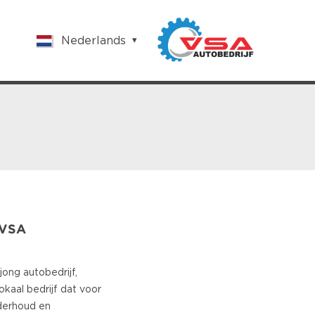
Nederlands
English
Nederlands
Français
Vlaams
Polish
German
Chinese
Spanish
Italian
Turkish
 VSA
jong autobedrijf,
okaal bedrijf dat voor
derhoud en