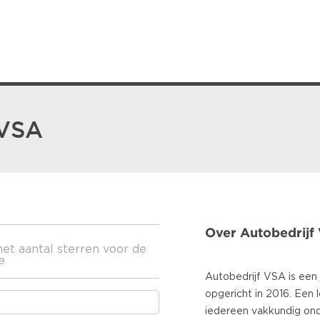
 VSA
Over Autobedrijf
het aantal sterren voor de
e
Autobedrijf VSA is een 
opgericht in 2016. Een l
iedereen vakkundig on