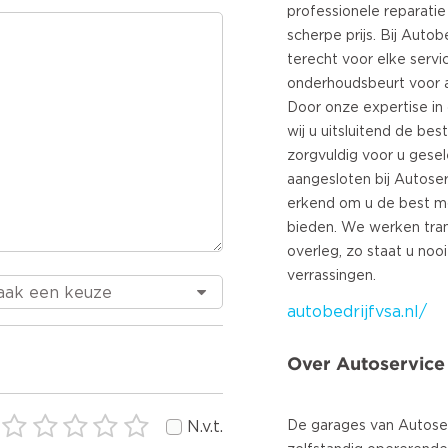
professionele reparati
scherpe prijs. Bij Autob
terecht voor elke servi
onderhoudsbeurt voor a
Door onze expertise in
wij u uitsluitend de bes
zorgvuldig voor u gesele
aangesloten bij Autose
erkend om u de best mo
bieden. We werken trans
overleg, zo staat u no
autobedrijfvsa.nl/
Over Autoservice
De garages van Autoserv
N.v.t.