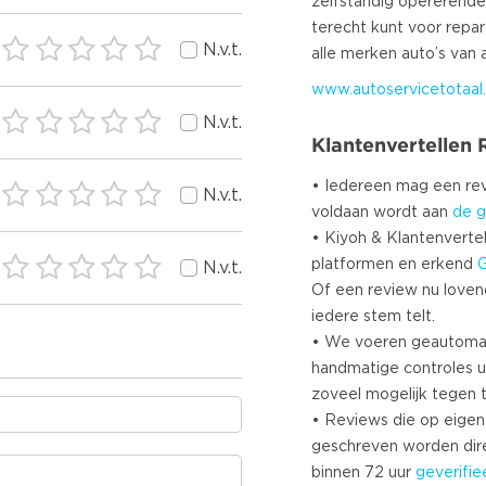
zelfstandig opererende
terecht kunt voor repa
N.v.t.
www.autoservicetotaal.
N.v.t.
Klantenvertellen
• Iedereen mag een r
N.v.t.
voldaan wordt aan
de g
• Kiyoh & Klantenvertel
platformen en erkend
N.v.t.
Of een review nu lovend i
iedere stem telt.
• We voeren geautoma
handmatige controles u
zoveel mogelijk tegen 
• Reviews die op eigen i
geschreven worden dir
binnen 72 uur
geverifie