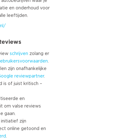
 autobedrijven waar je
ratie en onderhoud voor
nl/
 Reviews
eview
schrijven
zolang er
ebruikersvoorwaarden
.
len zijn onafhankelijke
Google
reviewpartner
.
s of juist kritisch –
tiseerde en
it om valse reviews
te gaan.
nitiatief zijn
ect online getoond en
erd
.