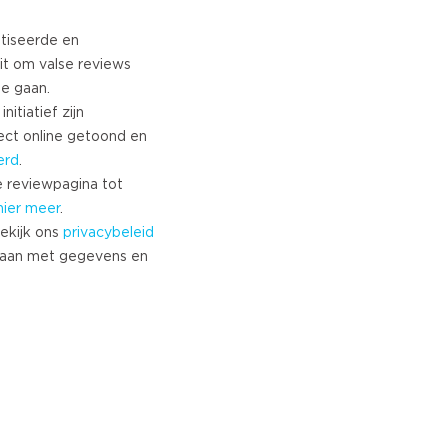
tiseerde en
it om valse reviews
te gaan.
nitiatief zijn
ect online getoond en
erd
.
 reviewpagina tot
hier meer
.
ekijk ons
privacybeleid
aan met gegevens en