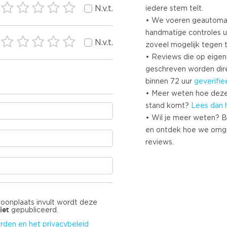
N.v.t.
iedere stem telt.
• We voeren geautoma
handmatige controles u
N.v.t.
zoveel mogelijk tegen 
• Reviews die op eigen i
geschreven worden dir
binnen 72 uur
geverifie
• Meer weten hoe deze
stand komt?
Lees dan 
• Wil je meer weten? B
en ontdek hoe we omg
reviews.
woonplaats invult wordt deze
iet
gepubliceerd.
rden en het privacybeleid