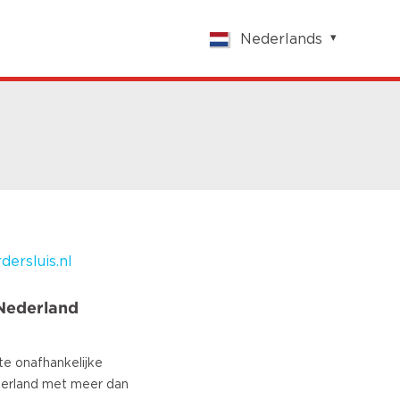
Nederlands
English
Nederlands
Français
Vlaams
Polish
German
Chinese
Spanish
Italian
ersluis.nl
Turkish
Nederland
te onafhankelijke
erland met meer dan