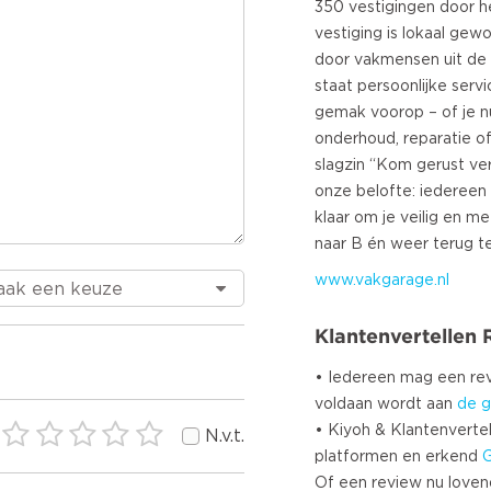
350 vestigingen door he
vestiging is lokaal gew
door vakmensen uit de 
staat persoonlijke serv
gemak voorop – of je 
onderhoud, reparatie o
slagzin “Kom gerust ve
onze belofte: iedereen
klaar om je veilig en m
www.vakgarage.nl
Klantenvertellen
• Iedereen mag een r
voldaan wordt aan
de g
• Kiyoh & Klantenvertel
N.v.t.
platformen en erkend
Of een review nu lovend i