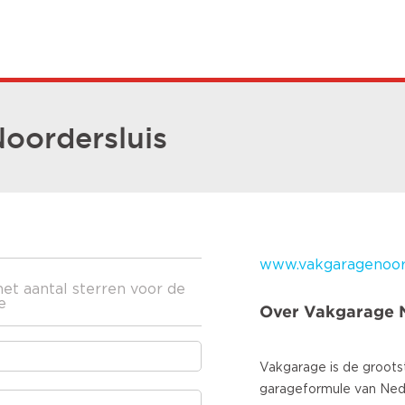
oordersluis
www.vakgaragenoord
het aantal sterren voor de
e
Over Vakgarage 
Vakgarage is de groots
garageformule van Ned