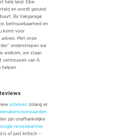
t hele land. Elke
orteld en wordt gerund
buurt. Bij Vakgarage
ice, betrouwbaarheid en
nu komt voor
f advies. Met onze
rder” onderstrepen we
 is welkom, we staan
et vertrouwen van A
 Reviews
eview
schrijven
zolang er
ebruikersvoorwaarden
.
len zijn onafhankelijke
Google
reviewpartner
.
s of juist kritisch –