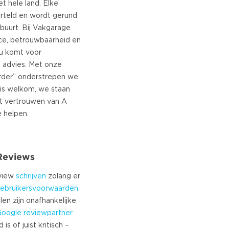
t hele land. Elke
orteld en wordt gerund
buurt. Bij Vakgarage
ice, betrouwbaarheid en
nu komt voor
f advies. Met onze
rder” onderstrepen we
 is welkom, we staan
et vertrouwen van A
 Reviews
eview
schrijven
zolang er
ebruikersvoorwaarden
.
len zijn onafhankelijke
Google
reviewpartner
.
s of juist kritisch –