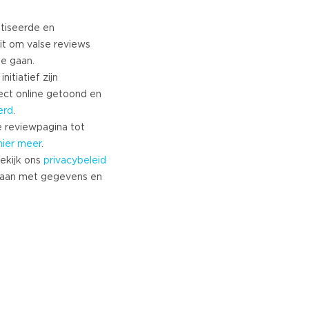
tiseerde en
it om valse reviews
te gaan.
nitiatief zijn
ect online getoond en
erd
.
 reviewpagina tot
hier meer
.
ekijk ons
privacybeleid
aan met gegevens en