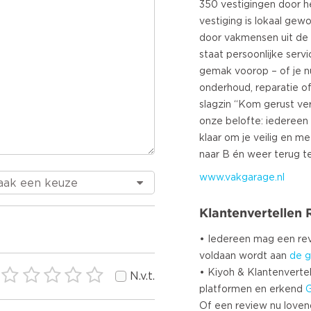
350 vestigingen door he
vestiging is lokaal gew
door vakmensen uit de 
staat persoonlijke serv
gemak voorop – of je 
onderhoud, reparatie o
slagzin “Kom gerust ve
onze belofte: iedereen
klaar om je veilig en m
www.vakgarage.nl
Klantenvertellen
• Iedereen mag een r
voldaan wordt aan
de g
• Kiyoh & Klantenvertel
N.v.t.
platformen en erkend
Of een review nu lovend i