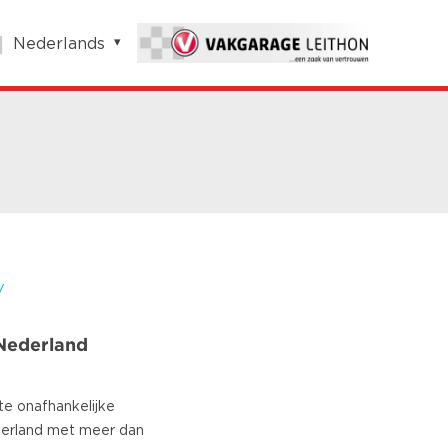
Nederlands
English
Nederlands
Français
Vlaams
Polish
German
Chinese
Spanish
Italian
/
Turkish
Nederland
te onafhankelijke
erland met meer dan