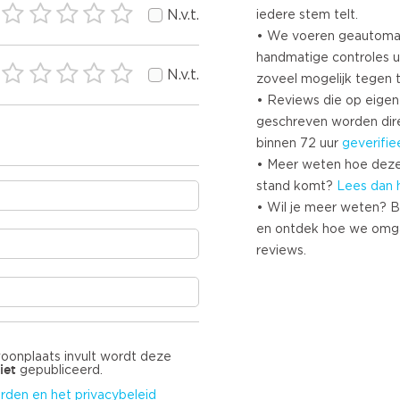
N.v.t.
iedere stem telt.
• We voeren geautoma
handmatige controles u
N.v.t.
zoveel mogelijk tegen 
• Reviews die op eigen i
geschreven worden dir
binnen 72 uur
geverifie
• Meer weten hoe deze
stand komt?
Lees dan 
• Wil je meer weten? B
en ontdek hoe we omg
reviews.
woonplaats invult wordt deze
iet
gepubliceerd.
rden en het privacybeleid