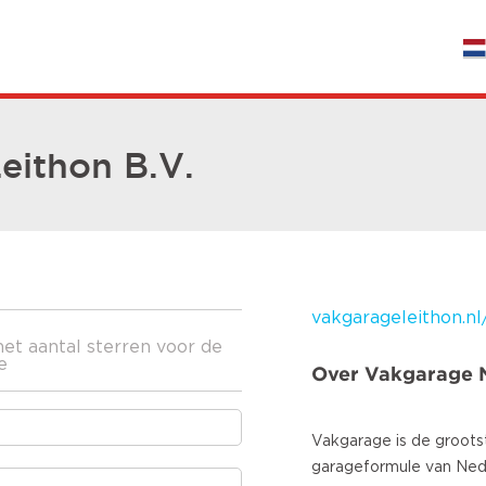
eithon B.V.
vakgarageleithon.nl
het aantal sterren voor de
e
Over Vakgarage 
Vakgarage is de groots
garageformule van Ned