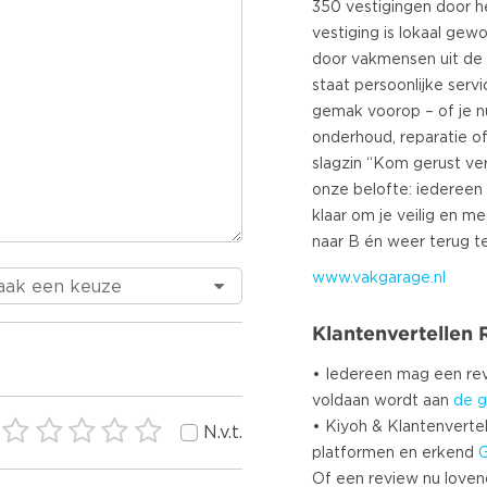
350 vestigingen door he
vestiging is lokaal gew
door vakmensen uit de 
staat persoonlijke serv
gemak voorop – of je 
onderhoud, reparatie o
slagzin “Kom gerust ve
onze belofte: iedereen
klaar om je veilig en m
www.vakgarage.nl
Klantenvertellen
• Iedereen mag een r
voldaan wordt aan
de g
• Kiyoh & Klantenvertel
N.v.t.
platformen en erkend
Of een review nu lovend i