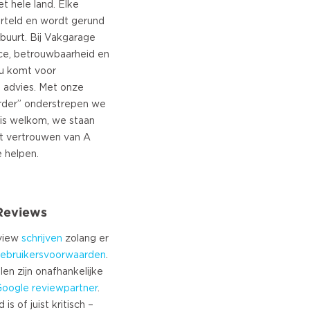
t hele land. Elke
orteld en wordt gerund
buurt. Bij Vakgarage
ice, betrouwbaarheid en
nu komt voor
f advies. Met onze
rder” onderstrepen we
 is welkom, we staan
et vertrouwen van A
 Reviews
eview
schrijven
zolang er
ebruikersvoorwaarden
.
len zijn onafhankelijke
Google
reviewpartner
.
s of juist kritisch –