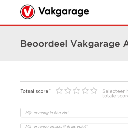
Beoordeel Vakgarage Au
Totaal score
Selecteer 
totale scor