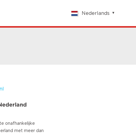
Nederlands
English
Nederlands
Français
Vlaams
Polish
German
Chinese
Spanish
Italian
nl
Turkish
Nederland
te onafhankelijke
erland met meer dan