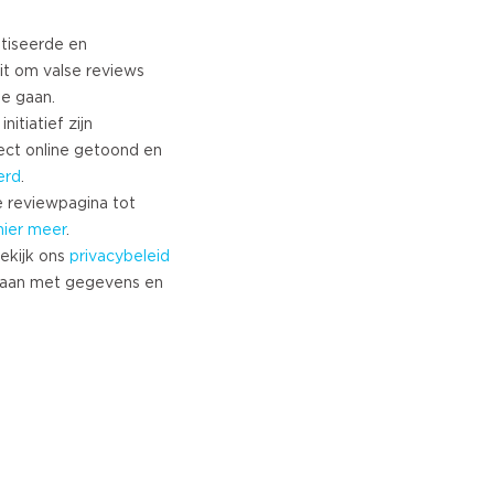
tiseerde en
it om valse reviews
te gaan.
nitiatief zijn
ect online getoond en
erd
.
 reviewpagina tot
hier meer
.
ekijk ons
privacybeleid
aan met gegevens en