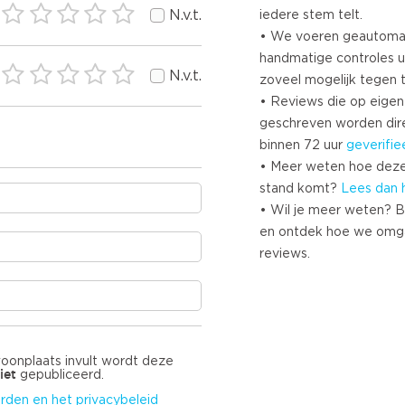
N.v.t.
iedere stem telt.
• We voeren geautoma
handmatige controles u
N.v.t.
zoveel mogelijk tegen 
• Reviews die op eigen i
geschreven worden dir
binnen 72 uur
geverifie
• Meer weten hoe deze
stand komt?
Lees dan 
• Wil je meer weten? B
en ontdek hoe we omg
reviews.
woonplaats invult wordt deze
iet
gepubliceerd.
rden en het privacybeleid