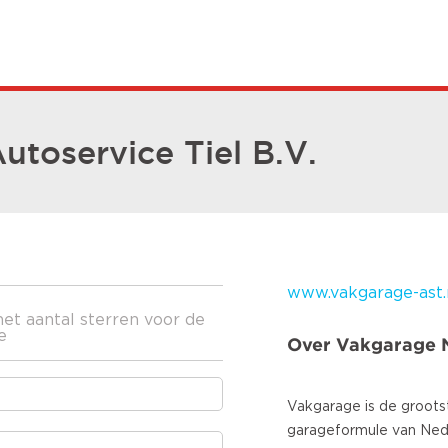
toservice Tiel B.V.
www.vakgarage-ast.
het aantal sterren voor de
e
Over Vakgarage 
Vakgarage is de groots
garageformule van Ned