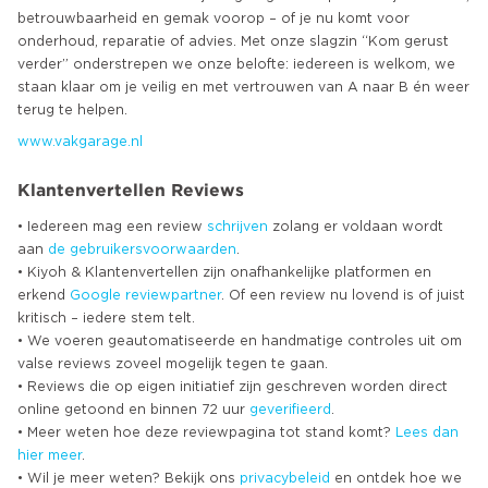
betrouwbaarheid en gemak voorop – of je nu komt voor
onderhoud, reparatie of advies. Met onze slagzin “Kom gerust
verder” onderstrepen we onze belofte: iedereen is welkom, we
staan klaar om je veilig en met vertrouwen van A naar B én weer
www.vakgarage.nl
Klantenvertellen Reviews
• Iedereen mag een review
schrijven
zolang er voldaan wordt
aan
de gebruikersvoorwaarden
.
• Kiyoh & Klantenvertellen zijn onafhankelijke platformen en
erkend
Google
reviewpartner
. Of een review nu lovend is of juist
kritisch – iedere stem telt.
• We voeren geautomatiseerde en handmatige controles uit om
valse reviews zoveel mogelijk tegen te gaan.
• Reviews die op eigen initiatief zijn geschreven worden direct
online getoond en binnen 72 uur
geverifieerd
.
• Meer weten hoe deze reviewpagina tot stand komt?
Lees dan
hier meer
.
• Wil je meer weten? Bekijk ons
privacybeleid
en ontdek hoe we