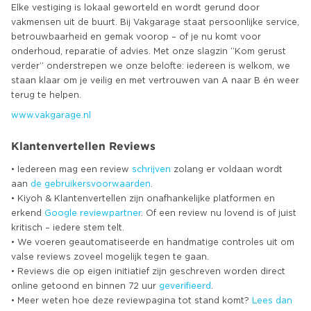
Elke vestiging is lokaal geworteld en wordt gerund door
vakmensen uit de buurt. Bij Vakgarage staat persoonlijke service,
betrouwbaarheid en gemak voorop – of je nu komt voor
onderhoud, reparatie of advies. Met onze slagzin “Kom gerust
verder” onderstrepen we onze belofte: iedereen is welkom, we
staan klaar om je veilig en met vertrouwen van A naar B én weer
www.vakgarage.nl
Klantenvertellen Reviews
• Iedereen mag een review
schrijven
zolang er voldaan wordt
aan
de gebruikersvoorwaarden
.
• Kiyoh & Klantenvertellen zijn onafhankelijke platformen en
erkend
Google
reviewpartner
. Of een review nu lovend is of juist
kritisch – iedere stem telt.
• We voeren geautomatiseerde en handmatige controles uit om
valse reviews zoveel mogelijk tegen te gaan.
• Reviews die op eigen initiatief zijn geschreven worden direct
online getoond en binnen 72 uur
geverifieerd
.
• Meer weten hoe deze reviewpagina tot stand komt?
Lees dan