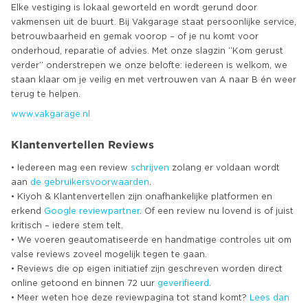
Elke vestiging is lokaal geworteld en wordt gerund door
vakmensen uit de buurt. Bij Vakgarage staat persoonlijke service,
betrouwbaarheid en gemak voorop – of je nu komt voor
onderhoud, reparatie of advies. Met onze slagzin “Kom gerust
verder” onderstrepen we onze belofte: iedereen is welkom, we
staan klaar om je veilig en met vertrouwen van A naar B én weer
www.vakgarage.nl
Klantenvertellen Reviews
• Iedereen mag een review
schrijven
zolang er voldaan wordt
aan
de gebruikersvoorwaarden
.
• Kiyoh & Klantenvertellen zijn onafhankelijke platformen en
erkend
Google
reviewpartner
. Of een review nu lovend is of juist
kritisch – iedere stem telt.
• We voeren geautomatiseerde en handmatige controles uit om
valse reviews zoveel mogelijk tegen te gaan.
• Reviews die op eigen initiatief zijn geschreven worden direct
online getoond en binnen 72 uur
geverifieerd
.
• Meer weten hoe deze reviewpagina tot stand komt?
Lees dan