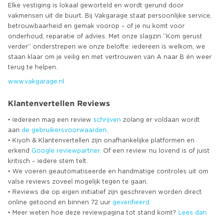
Elke vestiging is lokaal geworteld en wordt gerund door
vakmensen uit de buurt. Bij Vakgarage staat persoonlijke service,
betrouwbaarheid en gemak voorop – of je nu komt voor
onderhoud, reparatie of advies. Met onze slagzin “Kom gerust
verder” onderstrepen we onze belofte: iedereen is welkom, we
staan klaar om je veilig en met vertrouwen van A naar B én weer
www.vakgarage.nl
Klantenvertellen Reviews
• Iedereen mag een review
schrijven
zolang er voldaan wordt
aan
de gebruikersvoorwaarden
.
• Kiyoh & Klantenvertellen zijn onafhankelijke platformen en
erkend
Google
reviewpartner
. Of een review nu lovend is of juist
kritisch – iedere stem telt.
• We voeren geautomatiseerde en handmatige controles uit om
valse reviews zoveel mogelijk tegen te gaan.
• Reviews die op eigen initiatief zijn geschreven worden direct
online getoond en binnen 72 uur
geverifieerd
.
• Meer weten hoe deze reviewpagina tot stand komt?
Lees dan