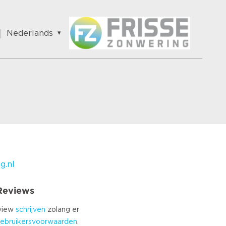
Nederlands
English
Nederlands
Français
Vlaams
Polish
German
Chinese
Spanish
Italian
g.nl
Turkish
 Reviews
eview
schrijven
zolang er
ebruikersvoorwaarden
.