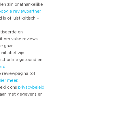
len zijn onafhankelijke
Google
reviewpartner
.
s of juist kritisch –
tiseerde en
it om valse reviews
te gaan.
nitiatief zijn
ect online getoond en
erd
.
 reviewpagina tot
hier meer
.
ekijk ons
privacybeleid
aan met gegevens en