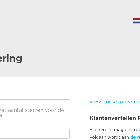
ering
www.frissezonwerin
het aantal sterren voor de
e
Klantenvertellen
• Iedereen mag een r
voldaan wordt aan
de g