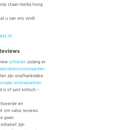
rijs staan hierbij hoog
at u van ons vindt.
st.nl
 Reviews
eview
schrijven
zolang er
ebruikersvoorwaarden
.
len zijn onafhankelijke
Google
reviewpartner
.
s of juist kritisch –
tiseerde en
it om valse reviews
te gaan.
nitiatief zijn