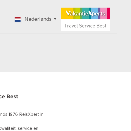
Nederlands
English
Nederlands
Français
Vlaams
Polish
German
Chinese
Spanish
Italian
ce Best
Turkish
sinds 1976 ReisXpert in
waliteit, service en