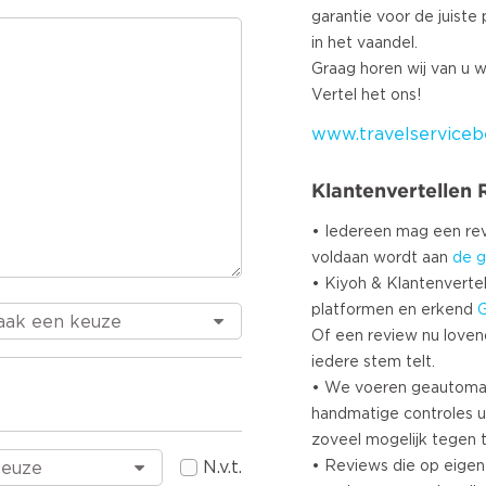
garantie voor de juiste p
in het vaandel.
Graag horen wij van u w
www.travelservicebe
Klantenvertellen
• Iedereen mag een r
voldaan wordt aan
de g
• Kiyoh & Klantenvertel
platformen en erkend
Of een review nu lovend i
iedere stem telt.
• We voeren geautoma
handmatige controles u
zoveel mogelijk tegen 
• Reviews die op eigen i
N.v.t.