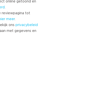
ect online getoond en
erd
.
 reviewpagina tot
hier meer
.
ekijk ons
privacybeleid
aan met gegevens en