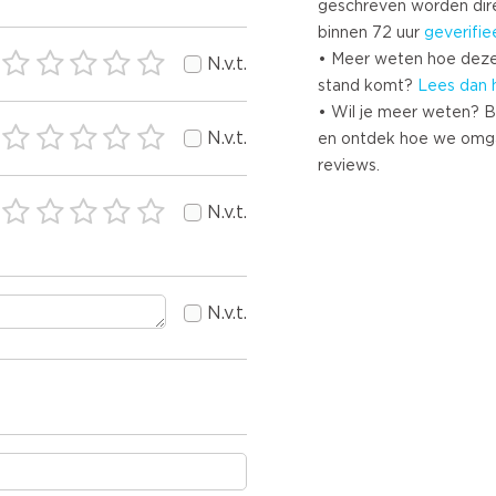
geschreven worden dir
binnen 72 uur
geverifie
• Meer weten hoe deze
N.v.t.
stand komt?
Lees dan 
• Wil je meer weten? B
N.v.t.
en ontdek hoe we omg
reviews.
N.v.t.
N.v.t.