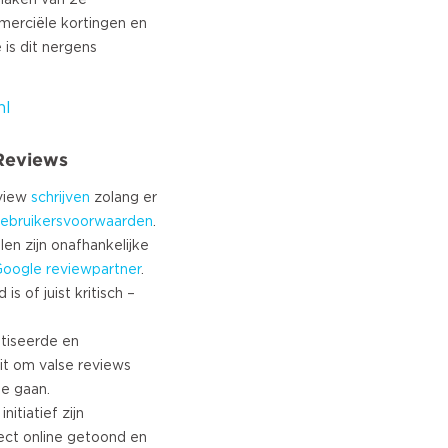
 maken van 2e
merciële kortingen en
 is dit nergens
nl
 Reviews
eview
schrijven
zolang er
ebruikersvoorwaarden
.
len zijn onafhankelijke
Google
reviewpartner
.
s of juist kritisch –
tiseerde en
it om valse reviews
te gaan.
nitiatief zijn
ect online getoond en