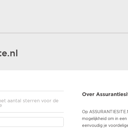
e.nl
Over Assurantiesi
het aantal sterren voor de
e
Op ASSURANTIESITE.NL
mogelijkheid om in een
eenvoudig je voordelig