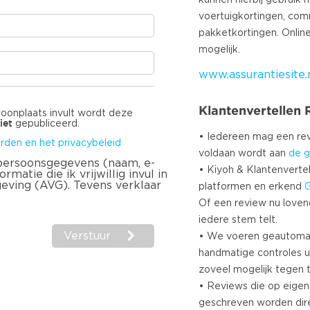
kunnen hierbij gebruik
voertuigkortingen, com
pakketkortingen. Online
www.assurantiesite.
Klantenvertellen
woonplaats invult wordt deze
iet
gepubliceerd.
• Iedereen mag een r
rden en het privacybeleid
voldaan wordt aan
de g
 persoonsgegevens (naam, e-
• Kiyoh & Klantenvertel
matie die ik vrijwillig invul in
geving (AVG). Tevens verklaar
platformen en erkend
Of een review nu lovend i
iedere stem telt.
Verstuur
• We voeren geautoma
handmatige controles u
zoveel mogelijk tegen 
• Reviews die op eigen i
geschreven worden dir