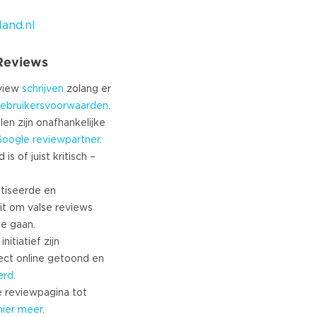
and.nl
 Reviews
eview
schrijven
zolang er
ebruikersvoorwaarden
.
len zijn onafhankelijke
Google
reviewpartner
.
s of juist kritisch –
tiseerde en
it om valse reviews
te gaan.
nitiatief zijn
ect online getoond en
erd
.
 reviewpagina tot
hier meer
.