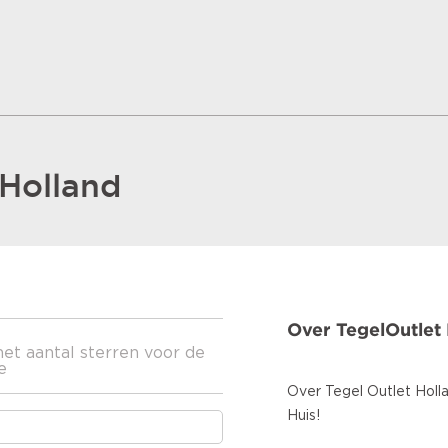
 Holland
Over TegelOutlet
het aantal sterren voor de
e
Over Tegel Outlet Holl
Huis!