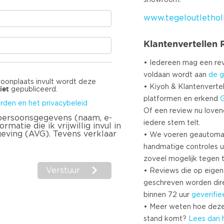
www.tegeloutletholl
Klantenvertellen
• Iedereen mag een r
voldaan wordt aan
de g
woonplaats invult wordt deze
• Kiyoh & Klantenvertel
iet
gepubliceerd.
platformen en erkend
rden en het privacybeleid
Of een review nu lovend i
 persoonsgegevens (naam, e-
iedere stem telt.
matie die ik vrijwillig invul in
geving (AVG). Tevens verklaar
• We voeren geautoma
handmatige controles u
zoveel mogelijk tegen 
Verstuur
• Reviews die op eigen i
geschreven worden dir
binnen 72 uur
geverifie
• Meer weten hoe deze
stand komt?
Lees dan 