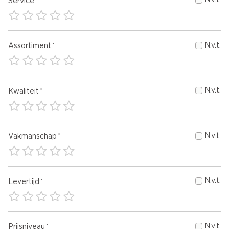
N.v.t.
Service
N.v.t.
Assortiment
N.v.t.
Kwaliteit
N.v.t.
Vakmanschap
N.v.t.
Levertijd
N.v.t.
Prijsniveau