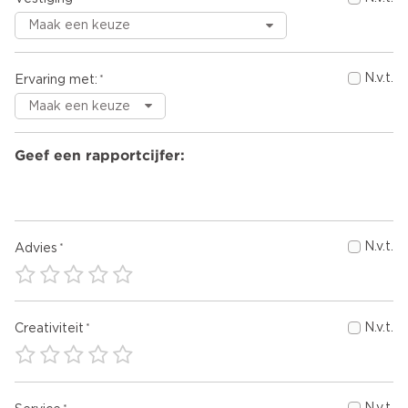
N.v.t.
Ervaring met:
Geef een rapportcijfer:
N.v.t.
Advies
N.v.t.
Creativiteit