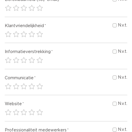
N.v.t.
Klantvriendelijkheid
N.v.t.
Informatieverstrekking
N.v.t.
Communicatie
N.v.t.
Website
N.v.t.
Professionaliteit medewerkers