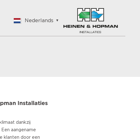
Nederlands
English
Nederlands
Français
Vlaams
Polish
German
Chinese
Spanish
Italian
pman Installaties
Turkish
limaat dankzij
es. Een aangename
 klanten door een