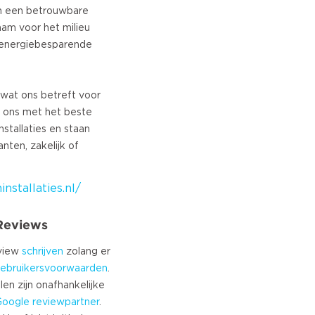
en een betrouwbare
aam voor het milieu
 energiebesparende
 wat ons betreft voor
n ons met het beste
stallaties en staan
nten, zakelijk of
stallaties.nl/
 Reviews
eview
schrijven
zolang er
ebruikersvoorwaarden
.
len zijn onafhankelijke
Google
reviewpartner
.